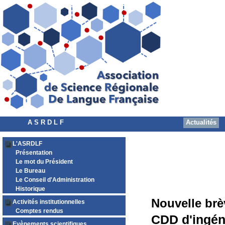
A S R D L F
Actualités
L'ASRDLF
Présentation
Le mot du Président
Le Bureau
Le Conseil d'Administration
Historique
Nouvelle brè
Activités institutionnelles
Comptes rendus
CDD d'ingén
Evènements scientifiques