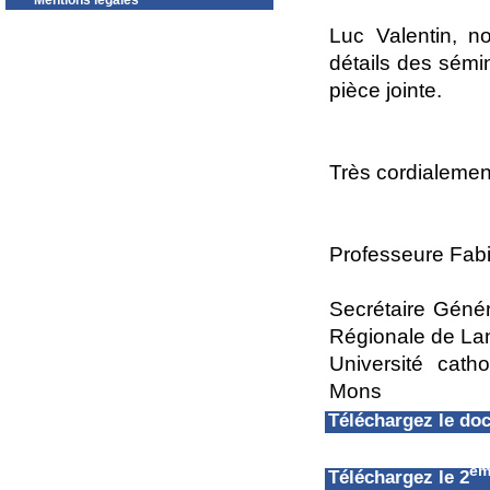
Mentions légales
Luc Valentin, n
détails des sémi
pièce jointe.
Très cordialemen
Professeure Fab
Secrétaire Génér
Régionale de La
Université cat
Mons
Téléchargez le d
èm
Téléchargez le 2