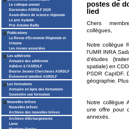
postes de d
Le colloque annuel
lied
Doctorales ASRDLF 2026
Avant-dîners de science régionale
Le prix Aydalot
Chers membre
Prix Antoine Bailly
collègues,
Publications
La Revue d'Economie Régionale et
Urbaine
Notre collègue 
Les revues associées
l'UMR INRA Sada
Les adhérents
d'études (trait
Annuaire des adhérents
spatiale) en CDD
Adhérer à l'ASRDLF
Bourse Jeunes Chercheurs ASRDLF
PSDR CapIDF. Di
Événement labellisé ASRDLF
géographie. Plus 
Les formations
Annuaire en ligne des formations
Soumettre une formation
Notre collègue
Nouvelles brèves
Nouvelles brèves
une offre pour 
Archives des nouvelles brèves
annexés.
Archives téléchargements
Liens