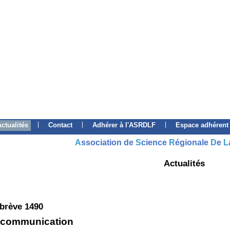
|
|
|
Actualités
Contact
Adhérer à l'ASRDLF
Espace adhérent
A
ssociation de
S
cience
R
égionale
D
e
L
Actualités
 brève 1490
 communication