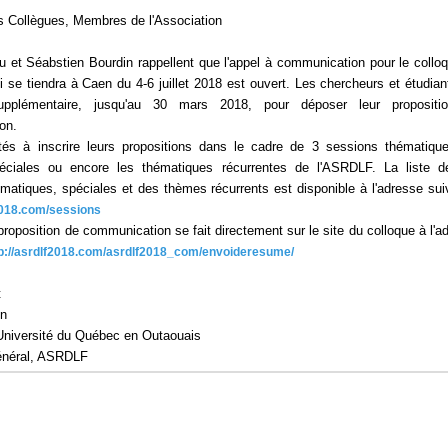
 Collègues, Membres de l'Association
 et Séabstien Bourdin rappellent que l'appel à communication pour le collo
 se tiendra à Caen du 4-6 juillet 2018 est ouvert. Les chercheurs et étudian
upplémentaire, jusqu'au 30 mars 2018, pour déposer leur propositi
on.
ités à inscrire leurs propositions dans le cadre de 3 sessions thématiqu
éciales ou encore les thématiques récurrentes de l'ASRDLF. La liste 
matiques, spéciales et des thèmes récurrents est disponible à l'adresse sui
f2018.com/sessions
proposition de communication se fait directement sur le site du colloque à l'a
tp://asrdlf2018.com/asrdlf2018_com/envoideresume/
t
on
Université du Québec en Outaouais
général, ASRDLF