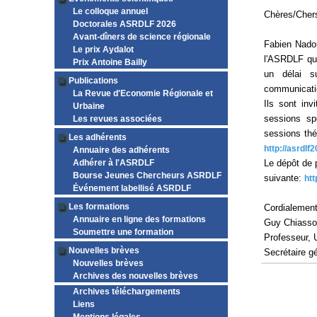
Le colloque annuel
Chères/Chers
Doctorales ASRDLF 2026
Avant-dîners de science régionale
Fabien Nadou
Le prix Aydalot
l'ASRDLF qui
Prix Antoine Bailly
un délai s
Publications
communicati
La Revue d'Economie Régionale et
Ils sont inv
Urbaine
sessions sp
Les revues associées
sessions thé
Les adhérents
http://asrdl
Annuaire des adhérents
Adhérer à l'ASRDLF
Le dépôt de 
Bourse Jeunes Chercheurs ASRDLF
suivante:
ht
Événement labellisé ASRDLF
Les formations
Cordialemen
Annuaire en ligne des formations
Guy Chiass
Soumettre une formation
Professeur, 
Nouvelles brèves
Secrétaire 
Nouvelles brèves
Archives des nouvelles brèves
Archives téléchargements
Liens