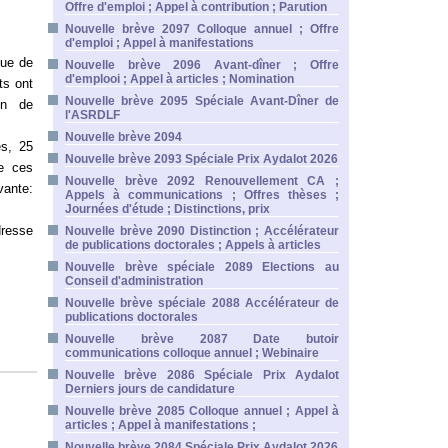
Offre d'emploi ; Appel à contribution ; Parution
Nouvelle brève 2097 Colloque annuel ; Offre
d'emploi ; Appel à manifestations
que de
Nouvelle brève 2096 Avant-dîner ; Offre
d'emplooi ; Appel à articles ; Nomination
ts ont
Nouvelle brève 2095 Spéciale Avant-Dîner de
on de
l'ASRDLF
Nouvelle brève 2094
es, 25
Nouvelle brève 2093 Spéciale Prix Aydalot 2026
de ces
Nouvelle brève 2092 Renouvellement CA ;
vante:
Appels à communications ; Offres thèses ;
Journées d'étude ; Distinctions, prix
dresse
Nouvelle brève 2090 Distinction ; Accélérateur
de publications doctorales ; Appels à articles
Nouvelle brève spéciale 2089 Elections au
Conseil d'administration
Nouvelle brève spéciale 2088 Accélérateur de
publications doctorales
Nouvelle brève 2087 Date butoir
communications colloque annuel ; Webinaire
Nouvelle brève 2086 Spéciale Prix Aydalot
Derniers jours de candidature
Nouvelle brève 2085 Colloque annuel ; Appel à
articles ; Appel à manifestations ;
Nouvelle brève 2084 Spéciale Prix Aydalot 2026