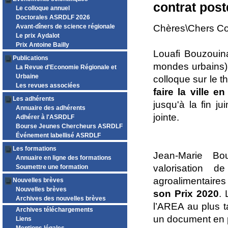
contrat pos
Le colloque annuel
Doctorales ASRDLF 2026
Avant-dîners de science régionale
Chères\Chers Co
Le prix Aydalot
Prix Antoine Bailly
Louafi Bouzouin
Publications
mondes urbains)
La Revue d'Economie Régionale et
Urbaine
colloque sur le 
Les revues associées
faire la ville en
Les adhérents
jusqu'à la fin j
Annuaire des adhérents
jointe.
Adhérer à l'ASRDLF
Bourse Jeunes Chercheurs ASRDLF
Événement labellisé ASRDLF
Les formations
Jean-Marie Bou
Annuaire en ligne des formations
valorisation 
Soumettre une formation
agroalimentaire
Nouvelles brèves
Nouvelles brèves
son Prix 2020
. 
Archives des nouvelles brèves
l’AREA au plus t
Archives téléchargements
un document en p
Liens