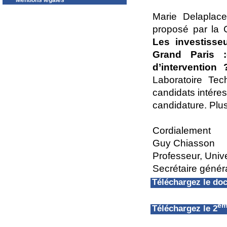
Mentions légales
Marie Delaplac
proposé par la 
Les investisse
Grand Paris :q
d’intervention 
Laboratoire Tec
candidats intére
candidature. Plu
Cordialement
Guy Chiasson
Professeur, Univ
Secrétaire géné
Téléchargez le d
èm
Téléchargez le 2