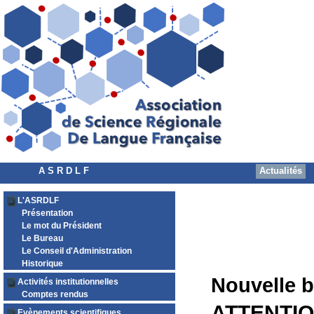
A S R D L F
Actualités
L'ASRDLF
Présentation
Le mot du Président
Le Bureau
Le Conseil d'Administration
Historique
Nouvelle b
Activités institutionnelles
Comptes rendus
ATTENTION
Evènements scientifiques