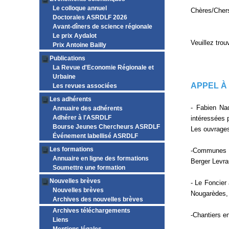
Le colloque annuel
Chères/Cher
Doctorales ASRDLF 2026
Avant-dîners de science régionale
Le prix Aydalot
Veuillez trou
Prix Antoine Bailly
Publications
La Revue d'Economie Régionale et
Urbaine
APPEL À
Les revues associées
Les adhérents
- Fabien Na
Annuaire des adhérents
Adhérer à l'ASRDLF
intéressées 
Bourse Jeunes Chercheurs ASRDLF
Les ouvrages
Événement labellisé ASRDLF
Les formations
-Communes et
Annuaire en ligne des formations
Berger Levrau
Soumettre une formation
Nouvelles brèves
- Le Foncier 
Nouvelles brèves
Nougarèdes, 
Archives des nouvelles brèves
Archives téléchargements
-Chantiers en
Liens