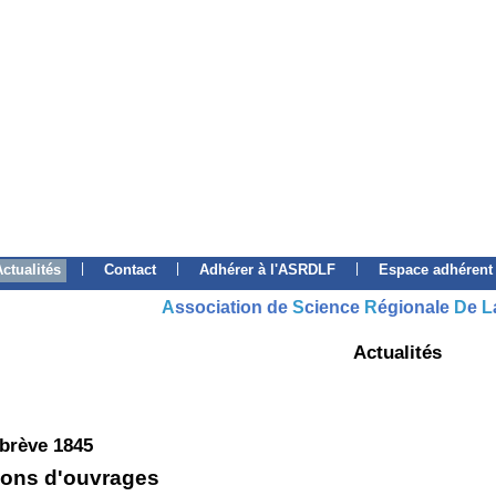
|
|
|
Actualités
Contact
Adhérer à l'ASRDLF
Espace adhérent
A
ssociation de
S
cience
R
égionale
D
e
L
Actualités
 brève 1845
ons d'ouvrages