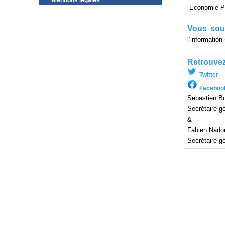
Mentions légales
-Economie P
Vous souh
l’informatio
Retrouvez
Twitter
Faceboo
Sebastien Bo
Secrétaire g
&
Fabien Nado
Secrétaire g