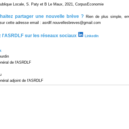
ublique Locale, S. Paty et B Le Maux, 2021, CorpusEconomie
aitez partager une nouvelle brève ?
Rien de plus simple, en
n sur cette adresse email : asrdlf.nouvellesbreves@gmail.com
 l'ASRDLF sur les réseaux sociaux
LinkedIn
k
urdin
énéral de l'ASRDLF
u
énéral adjoint de l'ASRDLF