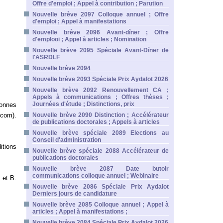
Offre d'emploi ; Appel à contribution ; Parution
Nouvelle brève 2097 Colloque annuel ; Offre
d'emploi ; Appel à manifestations
Nouvelle brève 2096 Avant-dîner ; Offre
d'emplooi ; Appel à articles ; Nomination
Nouvelle brève 2095 Spéciale Avant-Dîner de
l'ASRDLF
Nouvelle brève 2094
Nouvelle brève 2093 Spéciale Prix Aydalot 2026
Nouvelle brève 2092 Renouvellement CA ;
Appels à communications ; Offres thèses ;
Journées d'étude ; Distinctions, prix
sonnes
.com).
Nouvelle brève 2090 Distinction ; Accélérateur
de publications doctorales ; Appels à articles
Nouvelle brève spéciale 2089 Elections au
Conseil d'administration
itions
Nouvelle brève spéciale 2088 Accélérateur de
publications doctorales
Nouvelle brève 2087 Date butoir
communications colloque annuel ; Webinaire
 et B.
Nouvelle brève 2086 Spéciale Prix Aydalot
Derniers jours de candidature
Nouvelle brève 2085 Colloque annuel ; Appel à
articles ; Appel à manifestations ;
Nouvelle brève 2084 Spéciale Prix Aydalot 2026