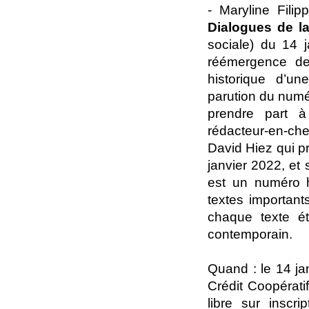
- Maryline Fili
Dialogues de 
sociale) du 14 
réémergence de
historique d’u
parution du numér
prendre part à
rédacteur-en-che
David Hiez qui p
janvier 2022, et
est un numéro h
textes important
chaque texte ét
contemporain.
Quand : le 14 ja
Crédit Coopérati
libre sur inscri