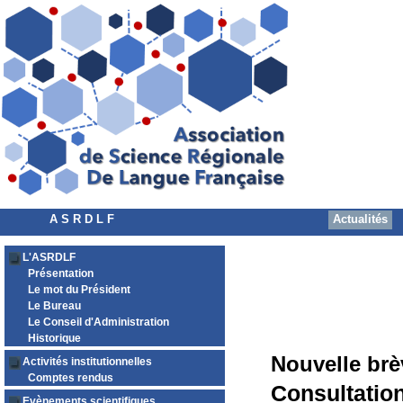
A S R D L F
Actualités
L'ASRDLF
Présentation
Le mot du Président
Le Bureau
Le Conseil d'Administration
Historique
Nouvelle brè
Activités institutionnelles
Comptes rendus
Consultatio
Evènements scientifiques