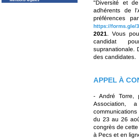
Mentions légales
"Diversité et d
adhérents de l’
préférences pa
https://forms.gl
2021
. Vous pou
candidat pou
supranationale. 
des candidates.
APPEL À CO
- André Torre,
Association, 
communications 
du 23 au 26 aoû
congrès de cette
à Pecs et en lig