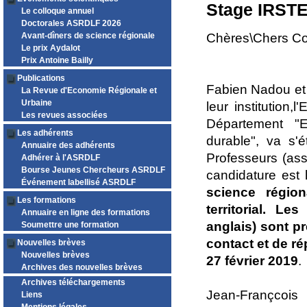
Stage IRSTEA
Le colloque annuel
Doctorales ASRDLF 2026
Avant-dîners de science régionale
Chères\Chers Co
Le prix Aydalot
Prix Antoine Bailly
Publications
Fabien Nadou et 
La Revue d'Economie Régionale et
Urbaine
leur institutio
Les revues associées
Département "E
Les adhérents
durable", va s'
Annuaire des adhérents
Professeurs (ass
Adhérer à l'ASRDLF
Bourse Jeunes Chercheurs ASRDLF
candidature est 
Événement labellisé ASRDLF
science régio
Les formations
territorial. L
Annuaire en ligne des formations
anglais) sont p
Soumettre une formation
contact et de ré
Nouvelles brèves
Nouvelles brèves
27 février 2019
.
Archives des nouvelles brèves
Archives téléchargements
Jean-Françco
Liens