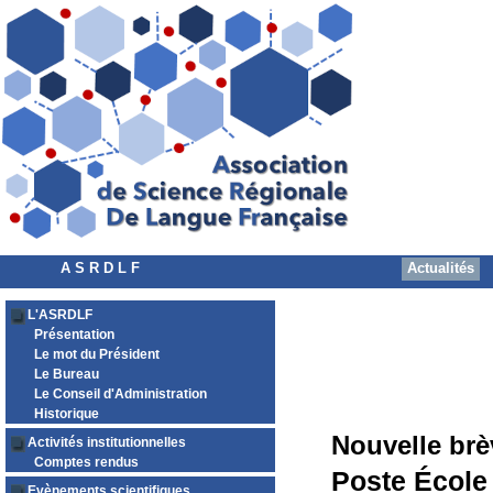
A S R D L F
Actualités
L'ASRDLF
Présentation
Le mot du Président
Le Bureau
Le Conseil d'Administration
Historique
Nouvelle brè
Activités institutionnelles
Comptes rendus
Poste Écol
Evènements scientifiques