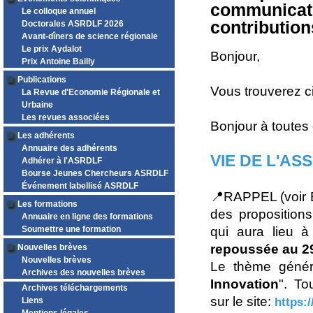
communicati
Le colloque annuel
contribution
Doctorales ASRDLF 2026
Avant-dîners de science régionale
Le prix Aydalot
Bonjour,
Prix Antoine Bailly
Publications
Vous trouverez c
La Revue d'Economie Régionale et
Urbaine
Les revues associées
Bonjour à toutes 
Les adhérents
Annuaire des adhérents
VIE DE L'AS
Adhérer à l'ASRDLF
Bourse Jeunes Chercheurs ASRDLF
Événement labellisé ASRDLF
📍RAPPEL (voir B
Les formations
des proposition
Annuaire en ligne des formations
Soumettre une formation
qui aura lieu 
repoussée au 2
Nouvelles brèves
Nouvelles brèves
Le thème génér
Archives des nouvelles brèves
Innovation
". To
Archives téléchargements
sur le site:
https:/
Liens