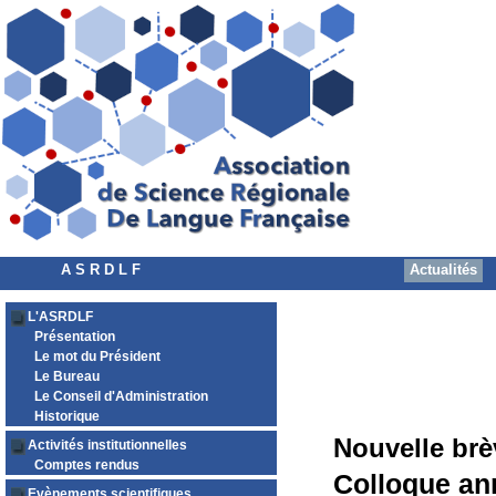
A S R D L F
Actualités
L'ASRDLF
Présentation
Le mot du Président
Le Bureau
Le Conseil d'Administration
Historique
Nouvelle brè
Activités institutionnelles
Comptes rendus
Colloque ann
Evènements scientifiques