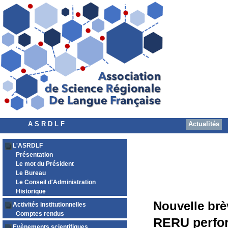
A S R D L F
Actualités
L'ASRDLF
Présentation
Le mot du Président
Le Bureau
Le Conseil d'Administration
Historique
Nouvelle brè
Activités institutionnelles
Comptes rendus
RERU perfor
Evènements scientifiques