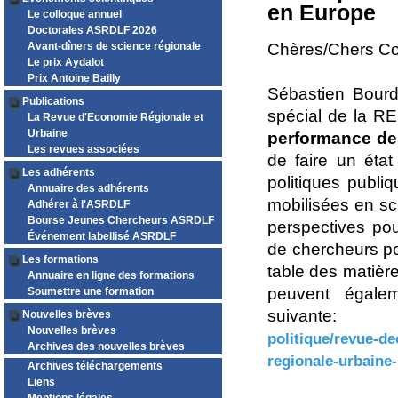
en Europe
Le colloque annuel
Doctorales ASRDLF 2026
Avant-dîners de science régionale
Chères/Chers Co
Le prix Aydalot
Prix Antoine Bailly
Sébastien Bourd
Publications
spécial de la R
La Revue d'Economie Régionale et
Urbaine
performance des
Les revues associées
de faire un état
Les adhérents
politiques publi
Annuaire des adhérents
mobilisées en sc
Adhérer à l'ASRDLF
Bourse Jeunes Chercheurs ASRDLF
perspectives pou
Événement labellisé ASRDLF
de chercheurs po
Les formations
table des matièr
Annuaire en ligne des formations
peuvent égalem
Soumettre une formation
suivan
Nouvelles brèves
Nouvelles brèves
politique/revue-d
Archives des nouvelles brèves
regionale-urbaine
Archives téléchargements
Liens