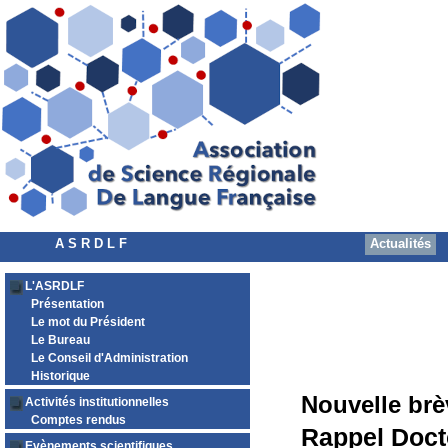
A S R D L F
Actualités
L'ASRDLF
Présentation
Le mot du Président
Le Bureau
Le Conseil d'Administration
Historique
Nouvelle brè
Activités institutionnelles
Comptes rendus
Rappel Doct
Evènements scientifiques