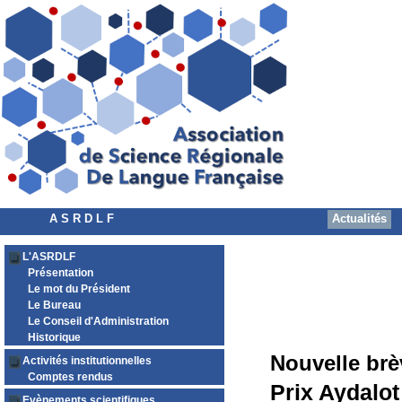
A S R D L F
Actualités
L'ASRDLF
Présentation
Le mot du Président
Le Bureau
Le Conseil d'Administration
Historique
Nouvelle brè
Activités institutionnelles
Comptes rendus
Prix Aydalot
Evènements scientifiques