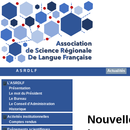
A S R D L F
Actualités
L'ASRDLF
Présentation
Le mot du Président
Le Bureau
Le Conseil d'Administration
Historique
Nouvell
Activités institutionnelles
Comptes rendus
Evènements scientifiques