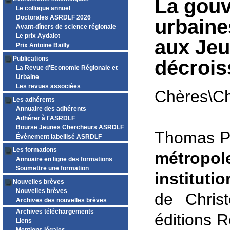
La gouv
Le colloque annuel
Doctorales ASRDLF 2026
urbaine
Avant-dîners de science régionale
Le prix Aydalot
aux Jeu
Prix Antoine Bailly
Publications
décroi
La Revue d'Economie Régionale et
Urbaine
Les revues associées
Chères\Ch
Les adhérents
Annuaire des adhérents
Adhérer à l'ASRDLF
Bourse Jeunes Chercheurs ASRDLF
Thomas Pe
Événement labellisé ASRDLF
Les formations
métropo
Annuaire en ligne des formations
Soumettre une formation
instituti
Nouvelles brèves
Nouvelles brèves
de Chris
Archives des nouvelles brèves
Archives téléchargements
éditions 
Liens