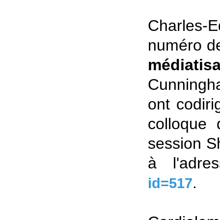
Charles-E
numéro de
médiatis
Cunningha
ont codir
colloque
session Sh
à l'adre
.
id=517