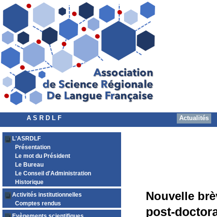
A S R D L F
Actualités
L'ASRDLF
Présentation
Le mot du Président
Le Bureau
Le Conseil d'Administration
Historique
Nouvelle brè
Activités institutionnelles
Comptes rendus
post-doctor
Evènements scientifiques