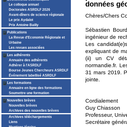
données géo
Le colloque annuel
Doctorales ASRDLF 2026
Avant-dîners de science régionale
Chères/Chers Co
Le prix Aydalot
Prix Antoine Bailly
Sébastien Bourd
Publications
ingénieur de re
La Revue d'Economie Régionale et
Urbaine
Les candidat(e)s
Les revues associées
expliquant de ma
Les adhérents
(ii) un CV dé
Annuaire des adhérents
normandie.fr. Le
Adhérer à l'ASRDLF
Bourse Jeunes Chercheurs ASRDLF
31 mars 2019. P
Événement labellisé ASRDLF
jointe.
Les formations
Annuaire en ligne des formations
Soumettre une formation
Cordialement
Nouvelles brèves
Nouvelles brèves
Guy Chiasson
Archives des nouvelles brèves
Professeur, Univ
Archives téléchargements
Secrétaire géné
Liens