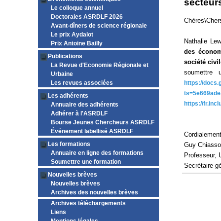
secteurs
Le colloque annuel
Doctorales ASRDLF 2026
Chères\Chers
Avant-dîners de science régionale
Le prix Aydalot
Nathalie Lew
Prix Antoine Bailly
des économi
Publications
société civi
La Revue d'Economie Régionale et
soumettre 
Urbaine
Les revues associées
https://doc
ts=5e669ade
Les adhérents
https://fr.in
Annuaire des adhérents
Adhérer à l'ASRDLF
Bourse Jeunes Chercheurs ASRDLF
Événement labellisé ASRDLF
Cordialemen
Les formations
Guy Chiass
Annuaire en ligne des formations
Professeur, 
Soumettre une formation
Secrétaire 
Nouvelles brèves
Nouvelles brèves
Archives des nouvelles brèves
Archives téléchargements
Liens