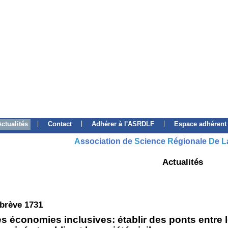
|
|
|
Actualités
Contact
Adhérer à l'ASRDLF
Espace adhérent
A
ssociation de
S
cience
R
égionale
D
e
L
Actualités
 brève 1731
s économies inclusives: établir des ponts entre 