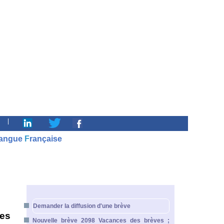
|
angue
F
rançaise
Demander la diffusion d'une brève
les
Nouvelle brève 2098 Vacances des brèves ;