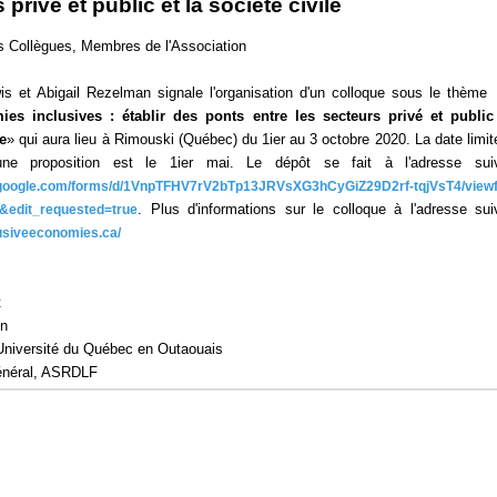
 privé et public et la société civile
 Collègues, Membres de l'Association
is et Abigail Rezelman signale l'organisation d'un colloque sous le thème
es inclusives : établir des ponts entre les secteurs privé et public
le
» qui aura lieu à Rimouski (Québec) du 1ier au 3 octobre 2020. La date limit
une proposition est le 1ier mai. Le dépôt se fait à l'adresse suiv
s.google.com/forms/d/1VnpTFHV7rV2bTp13JRVsXG3hCyGiZ29D2rf-tqjVsT4/view
. Plus d'informations sur le colloque à l'adresse sui
&edit_requested=true
clusiveeconomies.ca/
t
on
Université du Québec en Outaouais
général, ASRDLF