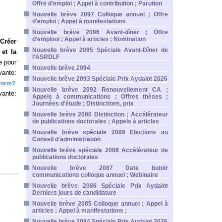
Offre d'emploi ; Appel à contribution ; Parution
Nouvelle brève 2097 Colloque annuel ; Offre
d'emploi ; Appel à manifestations
Nouvelle brève 2096 Avant-dîner ; Offre
d'emplooi ; Appel à articles ; Nomination
Créer
Nouvelle brève 2095 Spéciale Avant-Dîner de
 et la
l'ASRDLF
e pour
Nouvelle brève 2094
ante:
Nouvelle brève 2093 Spéciale Prix Aydalot 2026
form?
Nouvelle brève 2092 Renouvellement CA ;
vante:
Appels à communications ; Offres thèses ;
Journées d'étude ; Distinctions, prix
Nouvelle brève 2090 Distinction ; Accélérateur
de publications doctorales ; Appels à articles
Nouvelle brève spéciale 2089 Elections au
Conseil d'administration
Nouvelle brève spéciale 2088 Accélérateur de
publications doctorales
Nouvelle brève 2087 Date butoir
communications colloque annuel ; Webinaire
Nouvelle brève 2086 Spéciale Prix Aydalot
Derniers jours de candidature
Nouvelle brève 2085 Colloque annuel ; Appel à
articles ; Appel à manifestations ;
Nouvelle brève 2084 Spéciale Prix Aydalot 2026