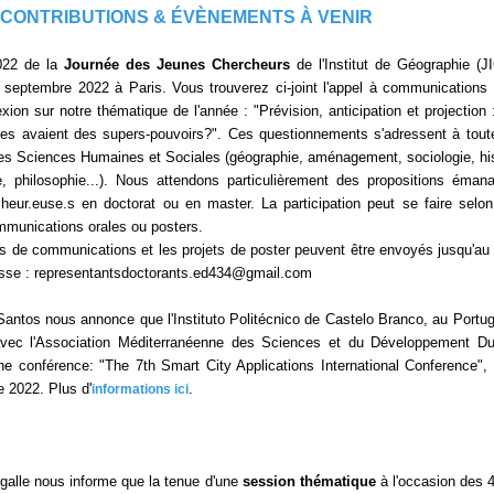
 CONTRIBUTIONS & ÉVÈNEMENTS À VENIR
2022 de la
Journée des Jeunes Chercheurs
de l'Institut de Géographie (J
8 septembre 2022 à Paris. Vous trouverez ci-joint l'appel à communications 
xion sur notre thématique de l'année : "Prévision, anticipation et projection :
es avaient des supers-pouvoirs?". Ces questionnements s'adressent à tout
des Sciences Humaines et Sociales (géographie, aménagement, sociologie, his
e, philosophie...). Nous attendons particulièrement des propositions éman
heur.euse.s en doctorat ou en master. La participation peut se faire selo
mmunications orales ou posters.
ns de communications et les projets de poster peuvent être envoyés jusqu'au
esse : representantsdoctorants.ed434@gmail.com
antos nous annonce que l'Instituto Politécnico de Castelo Branco, au Portug
 avec l'Association Méditerranéenne des Sciences et du Développement Du
ne conférence: "The 7th Smart City Applications International Conference",
e 2022. Plus d'
.
informations ici
igalle nous informe que la tenue d'une
session thématique
à l'occasion des