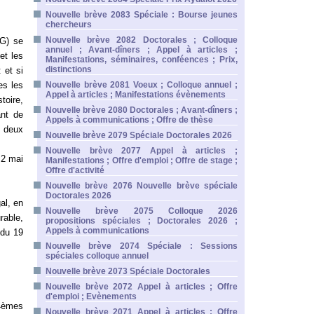
Nouvelle brève 2083 Spéciale : Bourse jeunes
chercheurs
Nouvelle brève 2082 Doctorales ; Colloque
IG) se
annuel ; Avant-dîners ; Appel à articles ;
et les
Manifestations, séminaires, conféences ; Prix,
distinctions
 et si
es les
Nouvelle brève 2081 Voeux ; Colloque annuel ;
Appel à articles ; Manifestations évènements
toire,
Nouvelle brève 2080 Doctorales ; Avant-dîners ;
ant de
Appels à communications ; Offre de thèse
n deux
Nouvelle brève 2079 Spéciale Doctorales 2026
Nouvelle brève 2077 Appel à articles ;
 2 mai
Manifestations ; Offre d'emploi ; Offre de stage ;
Offre d'activité
Nouvelle brève 2076 Nouvelle brève spéciale
Doctorales 2026
al, en
Nouvelle brève 2075 Colloque 2026
rable,
propositions spéciales ; Doctorales 2026 ;
Appels à communications
 du 19
Nouvelle brève 2074 Spéciale : Sessions
spéciales colloque annuel
Nouvelle brève 2073 Spéciale Doctorales
Nouvelle brève 2072 Appel à articles ; Offre
d'emploi ; Evènements
 4èmes
Nouvelle brève 2071 Appel à articles ; Offre