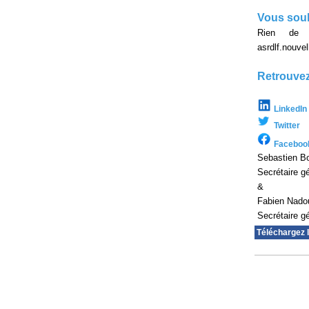
Vous souh
Rien de p
asrdlf.nouv
Retrouvez
LinkedIn
Twitter
Faceboo
Sebastien Bo
Secrétaire g
&
Fabien Nado
Secrétaire g
Téléchargez 