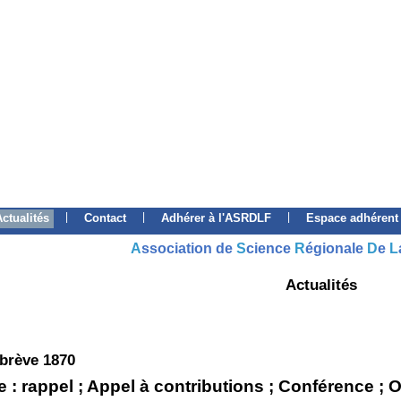
|
|
|
Actualités
Contact
Adhérer à l'ASRDLF
Espace adhérent
A
ssociation de
S
cience
R
égionale
D
e
L
Actualités
 brève 1870
 : rappel ; Appel à contributions ; Conférence ; O