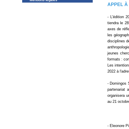
Mentions légales
APPEL À
- L'édition 
tiendra le 2
axes de réfle
les géograph
disciplines 
anthropologi
jeunes cherc
formats : co
Les intentio
2022 à l'adr
- Domingos S
partenariat
organisera u
au 21 octobr
- Eleonore P