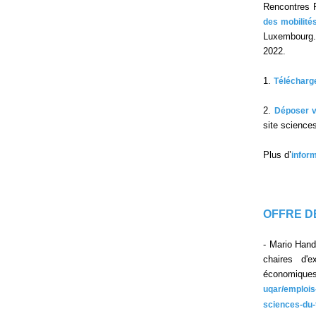
Rencontres F
des mobilité
Luxembourg. 
2022.
1.
Télécharge
2.
Déposer v
site science
Plus d’
inform
OFFRE D
- Mario Hand
chaires d'
économiques
uqar/emplois
sciences-du-