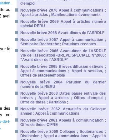
lation
d'emploi
tte au
Nouvelle brève 2070 Appel à communications ;
Appel à articles ; Manifestations évènements
 avril
Nouvelle brève 2069 Appel à articles numéro
spécial RERU
Nouvelle brève 2068 Avant-diners de l'ASRDLF
Nouvelle brève 2067 Appel à communication ;
Séminaire Recherche ; Parutions récentes
sur le
Nouvelle brève 2066 Avant-dîner de l'ASRDLF
Vie de l’association -BREVE SPECIALE N°2066:
"Avant-diner de l'ASRDLF"
Nouvelle brève 2065 Brèves diffusion estivale ;
Appel à communications ; Appel à session, ;
Offres de stages/emplois
Nouvelle brève 2064 Parution du dernier
numéro de la RERU
Nouvelle brève 2063 Dates pause estivale des
brèves ; Appel à articles ; Offres d'emploi ;
Offre de thèse ; Parutions ;
ur des
Nouvelle brève 2062 Actualités du Colloque
annuel ; Appel à communications
es ou
Nouvelle brève 2061 Appels à communication ;
-de-l-
Offre de thèse CIFRE
-
Nouvelle brève 2060 Colloque ; Soutenances ;
Distinction ; Appel à communications ; Appel à