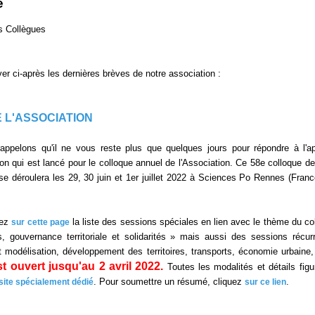
e
s Collègues
ver ci-après les dernières brèves de notre association :
E L'ASSOCIATION
ppelons qu'il ne vous reste plus que quelques jours pour répondre à l'a
n qui est lancé pour le colloque annuel de l'Association. Ce 58e colloque de
se déroulera les 29, 30 juin et 1er juillet 2022 à Sciences Po Rennes (Franc
rez
la liste des sessions spéciales en lien avec le thème du co
sur cette page
s, gouvernance territoriale et solidarités » mais aussi des sessions récur
 modélisation, développement des territoires, transports, économie urbaine, 
t ouvert jusqu'au 2 avril 2022.
Toutes les modalités et détails figu
. Pour soumettre un résumé, cliquez
.
site spécialement dédié
sur ce lien