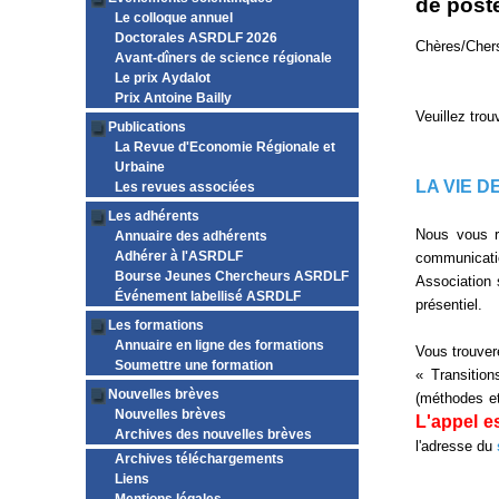
de post
Le colloque annuel
Doctorales ASRDLF 2026
Chères/Cher
Avant-dîners de science régionale
Le prix Aydalot
Prix Antoine Bailly
Veuillez trou
Publications
La Revue d'Economie Régionale et
Urbaine
LA VIE D
Les revues associées
Les adhérents
Nous vous ra
Annuaire des adhérents
Adhérer à l'ASRDLF
communicatio
Bourse Jeunes Chercheurs ASRDLF
Association 
Événement labellisé ASRDLF
présentiel.
Les formations
Annuaire en ligne des formations
Vous trouve
Soumettre une formation
« Transition
Nouvelles brèves
(méthodes et
Nouvelles brèves
L'appel es
Archives des nouvelles brèves
l'adresse du
Archives téléchargements
Liens