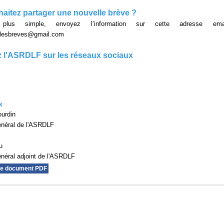
aitez partager une nouvelle brève ?
lus simple, envoyez l’information sur cette adresse em
ellesbreves@gmail.com
 l'ASRDLF sur les réseaux sociaux
k
urdin
énéral de l'ASRDLF
u
énéral adjoint de l'ASRDLF
le document PDF