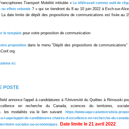
rancophones Transport Mobilité intitulée «
Le télétravail comme outil de régu
? » qui se tiendront du 8 au 10 juin 2022 à Esch-sur-Alze
s ou effets rebonds
La date limite de dépôt des propositions de communications est fixée au 15
pour votre proposition de communication
r le template
dans le menu "Dépôt des propositions de communications" 
otre proposition
sConf.org
.
ations ici
E POSTE
field annonce l'appel à candidatures à l'Université du Québec à Rimouski po
excellence en recherche du Canada, sciences du territoires, social
. les modalités via le lien suivant:
https://www.uqar.ca/universite/a-propos
-a-l-uqar/appel-de-candidatures-chaires-d-excellence-en-recherche-du-canada
Date limite le 21 avril 2022
.
territoire-sociales-ou-economiques