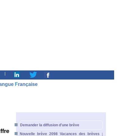
|
angue
F
rançaise
Demander la diffusion d'une brève
ffre
Nouvelle brève 2098 Vacances des brèves ;