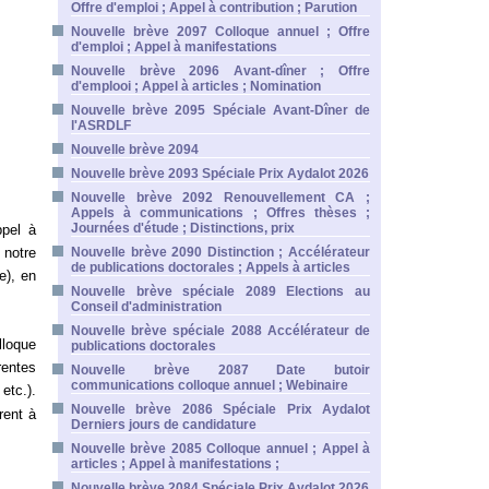
Offre d'emploi ; Appel à contribution ; Parution
Nouvelle brève 2097 Colloque annuel ; Offre
d'emploi ; Appel à manifestations
Nouvelle brève 2096 Avant-dîner ; Offre
d'emplooi ; Appel à articles ; Nomination
Nouvelle brève 2095 Spéciale Avant-Dîner de
l'ASRDLF
Nouvelle brève 2094
Nouvelle brève 2093 Spéciale Prix Aydalot 2026
Nouvelle brève 2092 Renouvellement CA ;
Appels à communications ; Offres thèses ;
Journées d'étude ; Distinctions, prix
ppel à
 notre
Nouvelle brève 2090 Distinction ; Accélérateur
de publications doctorales ; Appels à articles
e), en
Nouvelle brève spéciale 2089 Elections au
Conseil d'administration
Nouvelle brève spéciale 2088 Accélérateur de
lloque
publications doctorales
rentes
Nouvelle brève 2087 Date butoir
communications colloque annuel ; Webinaire
etc.).
Nouvelle brève 2086 Spéciale Prix Aydalot
rent à
Derniers jours de candidature
Nouvelle brève 2085 Colloque annuel ; Appel à
articles ; Appel à manifestations ;
Nouvelle brève 2084 Spéciale Prix Aydalot 2026