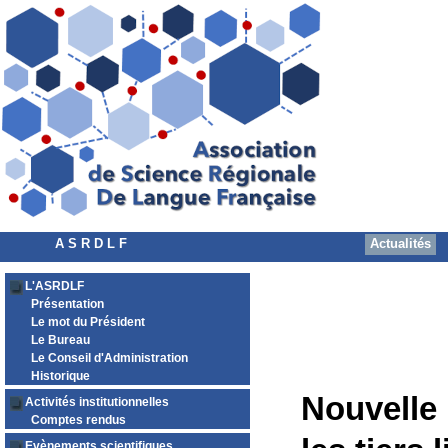
A S R D L F
Actualités
L'ASRDLF
Présentation
Le mot du Président
Le Bureau
Le Conseil d'Administration
Historique
Nouvelle
Activités institutionnelles
Comptes rendus
Evènements scientifiques