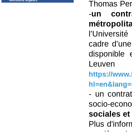
Mentions légales
Thomas Perri
-
un contr
métropolita
l’Universit
cadre d’une 
disponible
L
https://www.
hl=en&lang=
- un contra
socio-eco
sociales e
Plus d'info