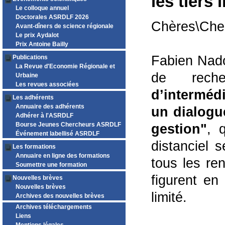
les tiers 
Le colloque annuel
Doctorales ASRDLF 2026
Chères\Cher
Avant-dîners de science régionale
Le prix Aydalot
Prix Antoine Bailly
Fabien Nado
Publications
La Revue d'Economie Régionale et
de reche
Urbaine
Les revues associées
d’interméd
Les adhérents
Annuaire des adhérents
un dialogu
Adhérer à l'ASRDLF
Bourse Jeunes Chercheurs ASRDLF
gestion"
, 
Événement labellisé ASRDLF
distanciel 
Les formations
Annuaire en ligne des formations
tous les re
Soumettre une formation
figurent en
Nouvelles brèves
Nouvelles brèves
limité.
Archives des nouvelles brèves
Archives téléchargements
Liens