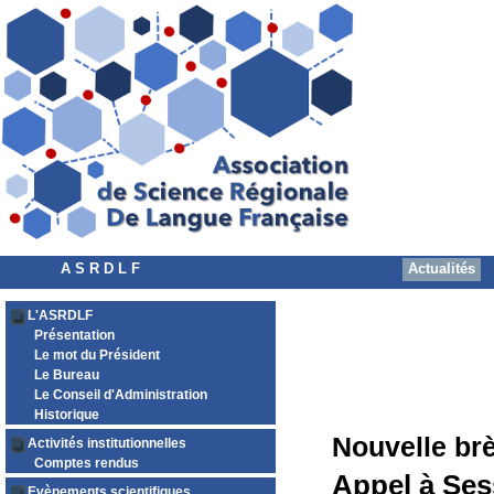
A S R D L F
Actualités
L'ASRDLF
Présentation
Le mot du Président
Le Bureau
Le Conseil d'Administration
Historique
Nouvelle br
Activités institutionnelles
Comptes rendus
Appel à Ses
Evènements scientifiques