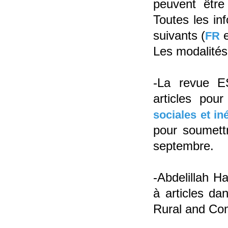
peuvent être
Toutes les in
suivants (
FR
Les modalités
-La revue 
articles pou
sociales et in
pour soumettr
septembre.
-Abdelillah H
à articles da
Rural and Co