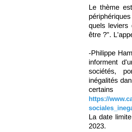
Le thème est
périphérique
quels leviers
être ?". L'app
-Philippe Ha
informent d'
sociétés, p
inégalités dan
certa
https://www.c
sociales_ineg
La date limit
2023.