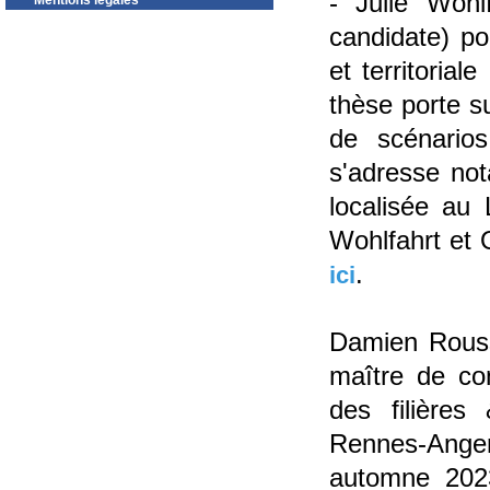
- Julie Wohl
Mentions légales
candidate) po
et territoria
thèse porte su
de scénarios
s'adresse no
localisée au
Wohlfahrt et 
.
ici
Damien Rousse
maître de con
des filières 
Rennes-Anger
automne 2023