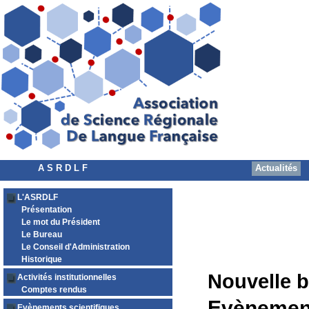
A S R D L F
Actualités
L'ASRDLF
Présentation
Le mot du Président
Le Bureau
Le Conseil d'Administration
Historique
Nouvelle b
Activités institutionnelles
Comptes rendus
Evènement 
Evènements scientifiques