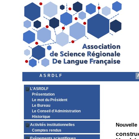
A S R D L F
L'ASRDLF
Présentation
Le mot du Président
Le Bureau
Le Conseil d'Administration
Historique
Nouvelle
Activités institutionnelles
Comptes rendus
constru
Evènements scientifiques