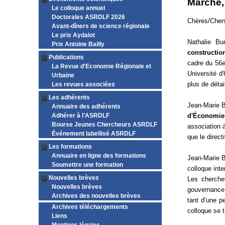
Marché, 
Le colloque annuel
Doctorales ASRDLF 2026
Chères/Chers
Avant-dîners de science régionale
Le prix Aydalot
Nathalie Bu
Prix Antoine Bailly
constructi
Publications
cadre du 56e
La Revue d'Economie Régionale et
Université d
Urbaine
plus de détai
Les revues associées
Les adhérents
Jean-Marie Bo
Annuaire des adhérents
Adhérer à l'ASRDLF
d'Économie
Bourse Jeunes Chercheurs ASRDLF
association à
Événement labellisé ASRDLF
que le direc
Les formations
Annuaire en ligne des formations
Jean-Marie B
Soumettre une formation
colloque inte
Nouvelles brèves
Les chercheu
Nouvelles brèves
gouvernance 
Archives des nouvelles brèves
tant d’une p
Archives téléchargements
colloque se 
Liens