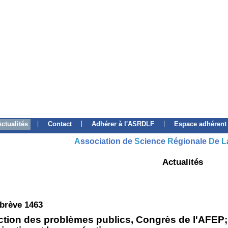
|
|
|
Actualités
Contact
Adhérer à l'ASRDLF
Espace adhérent
A
ssociation de
S
cience
R
égionale
D
e
L
Actualités
 brève 1463
ction des problèmes publics, Congrès de l'AFEP;