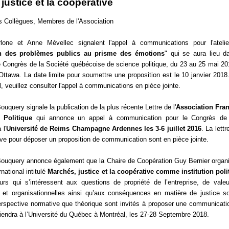
justice et la coopérative
 Collègues, Membres de l'Association
rlone et Anne Mévellec signalent l'appel à communications pour l'atelie
on des problèmes publics au prisme des émotions
" qui se aura lieu d
 Congrès de la Société québécoise de science politique, du 23 au 25 mai 201
'Ottawa. La date limite pour soumettre une proposition est le 10 janvier 2018
l, veuillez consulter l'appel à communications en pièce jointe.
uquery signale la publication de la plus récente Lettre de l'
Association Fra
 Politique
qui annonce un appel à communication pour le Congrès de 
 l'
Université de Reims Champagne Ardennes les 3-6 juillet 2016
. La lettr
tive pour déposer un proposition de communication sont en pièce jointe.
ouquery annonce également que la Chaire de Coopération Guy Bernier organ
rnational intitulé
Marchés, justice et la coopérative comme institution poli
rs qui s’intéressent aux questions de propriété de l’entreprise, de vale
et organisationnelles ainsi qu’aux conséquences en matière de justice so
erspective normative que théorique sont invités à proposer une communicati
tiendra à l’Université du Québec à Montréal, les 27-28 Septembre 2018.