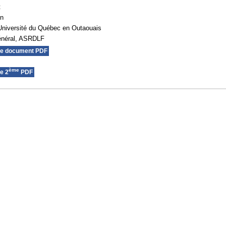
t
on
Université du Québec en Outaouais
général, ASRDLF
le document PDF
ème
e 2
PDF