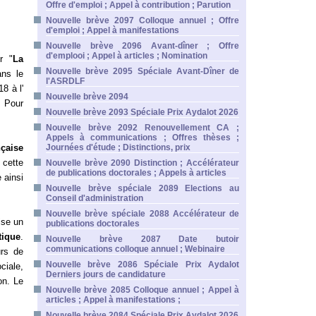
Offre d'emploi ; Appel à contribution ; Parution
Nouvelle brève 2097 Colloque annuel ; Offre
d'emploi ; Appel à manifestations
Nouvelle brève 2096 Avant-dîner ; Offre
d'emplooi ; Appel à articles ; Nomination
r "
La
Nouvelle brève 2095 Spéciale Avant-Dîner de
ans le
l'ASRDLF
8 à l'
Nouvelle brève 2094
. Pour
Nouvelle brève 2093 Spéciale Prix Aydalot 2026
Nouvelle brève 2092 Renouvellement CA ;
Appels à communications ; Offres thèses ;
nçaise
Journées d'étude ; Distinctions, prix
cette
Nouvelle brève 2090 Distinction ; Accélérateur
de publications doctorales ; Appels à articles
e ainsi
Nouvelle brève spéciale 2089 Elections au
Conseil d'administration
Nouvelle brève spéciale 2088 Accélérateur de
ise un
publications doctorales
tique
.
Nouvelle brève 2087 Date butoir
communications colloque annuel ; Webinaire
urs de
Nouvelle brève 2086 Spéciale Prix Aydalot
ciale,
Derniers jours de candidature
on. Le
Nouvelle brève 2085 Colloque annuel ; Appel à
articles ; Appel à manifestations ;
Nouvelle brève 2084 Spéciale Prix Aydalot 2026