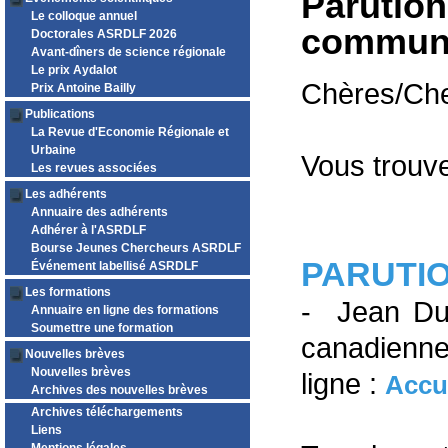
Parution
Le colloque annuel
communic
Doctorales ASRDLF 2026
Avant-dîners de science régionale
Le prix Aydalot
Chères/Che
Prix Antoine Bailly
Publications
La Revue d'Economie Régionale et
Urbaine
Vous trouve
Les revues associées
Les adhérents
Annuaire des adhérents
Adhérer à l'ASRDLF
Bourse Jeunes Chercheurs ASRDLF
PARUTI
Événement labellisé ASRDLF
Les formations
- Jean Dub
Annuaire en ligne des formations
Soumettre une formation
canadienne
Nouvelles brèves
Nouvelles brèves
ligne :
Accue
Archives des nouvelles brèves
Archives téléchargements
Liens