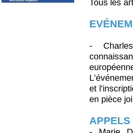
Tous les ar
Mentions légales
EVÉNE
- Charles
connaissa
européenne
L'événemen
et l'inscri
en pièce jo
APPELS
- Marie D