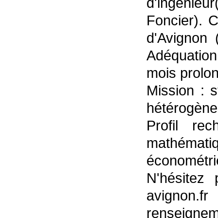
d'ingénieu
Foncier). C
d'Avignon 
Adéquation
mois prolo
Mission : 
hétérogène
Profil re
mathématiq
économétrie
N'hésitez
avignon.f
renseigneme