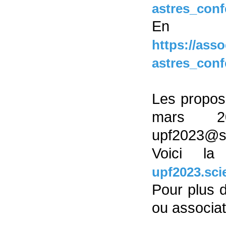
astres_con
En
https://ass
astres_conf
Les proposi
mars 2
upf2023@sc
Voici l
upf2023.sci
Pour plus 
ou associa