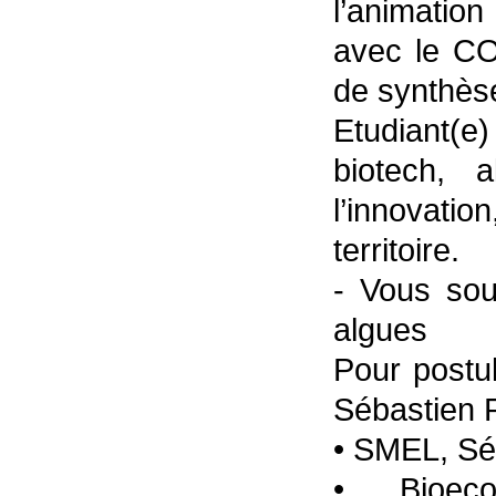
l’animatio
avec le COP
de synthèse
Etudiant(
biotech, 
l’innovati
territoire.
- Vous sou
algues
Pour postul
Sébastien P
• SMEL, Sé
• Bioec