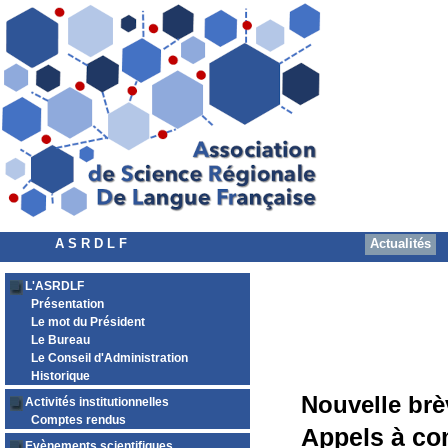
A S R D L F
Actualités
L'ASRDLF
Présentation
Le mot du Président
Le Bureau
Le Conseil d'Administration
Historique
Nouvelle brè
Activités institutionnelles
Comptes rendus
Appels à c
Evènements scientifiques