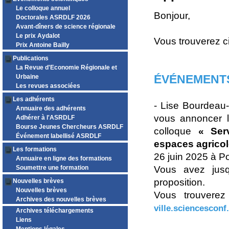
Le colloque annuel
Bonjour,
Doctorales ASRDLF 2026
Avant-dîners de science régionale
Le prix Aydalot
Vous trouverez c
Prix Antoine Bailly
Publications
La Revue d'Economie Régionale et
ÉVÉNEMENTS
Urbaine
Les revues associées
Les adhérents
- Lise Bourdeau-
Annuaire des adhérents
vous annoncer l
Adhérer à l'ASRDLF
Bourse Jeunes Chercheurs ASRDLF
colloque
« Ser
Événement labellisé ASRDLF
espaces agricol
Les formations
26 juin 2025 à Poi
Annuaire en ligne des formations
Soumettre une formation
Vous avez jusq
proposition.
Nouvelles brèves
Nouvelles brèves
Vous trouverez
Archives des nouvelles brèves
ville.sciencesconf
Archives téléchargements
Liens