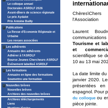
internationa
Le colloque annuel
Doctorales ASRDLF 2026
Avant-dîners de science régionale
Chères\Cher
Le prix Aydalot
l'Association
Prix Antoine Bailly
Publications
Laurent Boud
La Revue d'Economie Régionale et
Urbaine
communications 
Les revues associées
Tourisme et lab
Les adhérents
et commercial
Annuaire des adhérents
scientifique se
Adhérer à l'ASRDLF
Bourse Jeunes Chercheurs ASRDLF
10 au 13 mai 20
Événement labellisé ASRDLF
Les formations
La date limite du
Annuaire en ligne des formations
janvier 2020. L
Soumettre une formation
présentées en
Nouvelles brèves
Nouvelles brèves
espagnol. Pour pl
Archives des nouvelles brèves
ou en
du colloque
Archives téléchargements
pièce jointe.
Liens