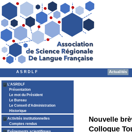
A S R D L F
Actualités
L'ASRDLF
Présentation
Le mot du Président
Le Bureau
Le Conseil d'Administration
Historique
Nouvelle brè
Activités institutionnelles
Comptes rendus
Colloque Tou
Evènements scientifiques