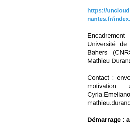
https://uncloud
nantes.fr/ind
Encadrement 
Université de
Bahers (CNRS
Mathieu Durand
Contact : envo
motivation à 
Cyria.Emeliano
mathieu.durand
Démarrage : av