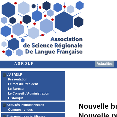
A S R D L F
Actualités
L'ASRDLF
Présentation
Le mot du Président
Le Bureau
Le Conseil d'Administration
Historique
Nouvelle b
Activités institutionnelles
Comptes rendus
Nouvelle p
Evènements scientifiques