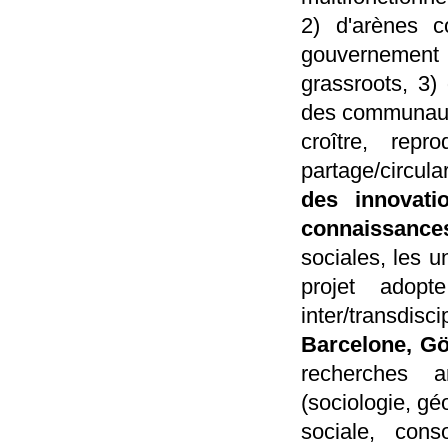
2) d'arènes c
gouvernement l
grassroots, 3) d
des communauté
croître, repr
partage/circula
des innovati
connaissanc
sociales, les u
projet adopt
inter/transdis
Barcelone, Gö
recherches an
(sociologie, g
sociale, cons