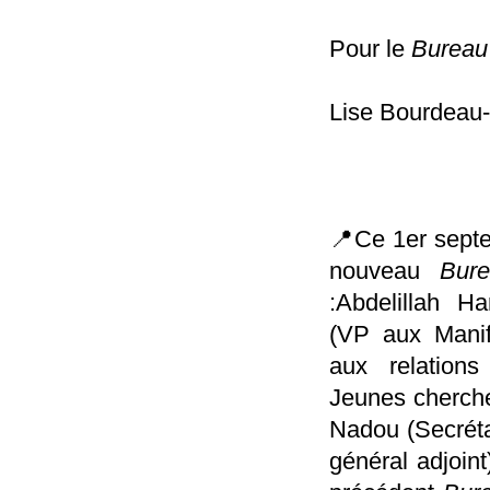
Pour le
Bureau
Lise Bourdeau-
📍Ce 1er septe
nouveau
Bur
:Abdelillah H
(VP aux Manif
aux relations 
Jeunes cherche
Nadou (Secréta
général adjoint