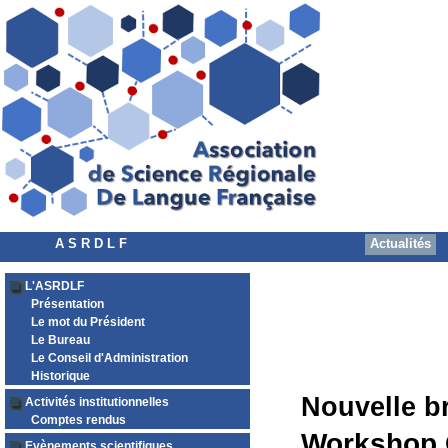
A S R D L F
Actualités
L'ASRDLF
Présentation
Le mot du Président
Le Bureau
Le Conseil d'Administration
Historique
Nouvelle b
Activités institutionnelles
Comptes rendus
Workshop 
Evènements scientifiques