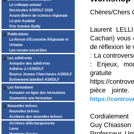
Le colloque annuel
Doctorales ASRDLF 2026
Chères/Chers C
Avant-dîners de science régionale
Le prix Aydalot
Prix Antoine Bailly
Laurent LELLI
Publications
Cachan) vous c
La Revue d'Economie Régionale et
Urbaine
de réflexion le
Les revues associées
: La controver
Les adhérents
: Enjeux, moda
Annuaire des adhérents
Adhérer à l'ASRDLF
gratuit
Bourse Jeunes Chercheurs ASRDLF
Événement labellisé ASRDLF
https://contro
Les formations
pièce jointe. 
Annuaire en ligne des formations
https://contro
Soumettre une formation
Nouvelles brèves
Nouvelles brèves
Cordialement
Archives des nouvelles brèves
Archives téléchargements
Guy Chiasson
Liens
Professeur, Un