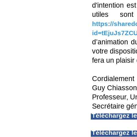
d'intention es
utiles so
https://share
id=tEjuJs7Z
d’animation du
votre dispositi
fera un plaisi
Cordialement
Guy Chiasson
Professeur, U
Secrétaire gé
Téléchargez l
Téléchargez l