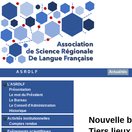
A S R D L F
Actualités
L'ASRDLF
Présentation
Le mot du Président
Le Bureau
Le Conseil d'Administration
Historique
Nouvelle b
Activités institutionnelles
Comptes rendus
Tiers lieux
Evènements scientifiques