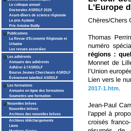
L'Europe d
Le colloque annuel
Doctorales ASRDLF 2026
Avant-dîners de science régionale
Chères/Chers C
Le prix Aydalot
Prix Antoine Bailly
Publications
Thomas Perrin
La Revue d'Economie Régionale et
Urbaine
numéro spéci
Les revues associées
régions : que
Les adhérents
Monnet de Lil
Annuaire des adhérents
Adhérer à l'ASRDLF
l’Union europé
Bourse Jeunes Chercheurs ASRDLF
Événement labellisé ASRDLF
Lien vers le n
Les formations
.
2017-1.htm
Annuaire en ligne des formations
Soumettre une formation
Nouvelles brèves
Jean-Paul Car
Nouvelles brèves
l'appel à propo
Archives des nouvelles brèves
Archives téléchargements
croisés franco
Liens
résumés de c