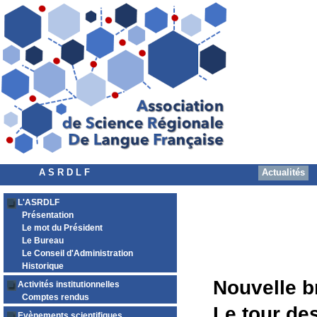
A S R D L F
Actualités
L'ASRDLF
Présentation
Le mot du Président
Le Bureau
Le Conseil d'Administration
Historique
Nouvelle b
Activités institutionnelles
Comptes rendus
Le tour des
Evènements scientifiques