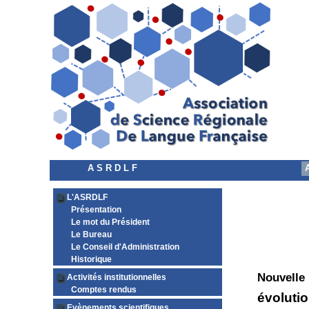
A S R D L F
L'ASRDLF
Présentation
Le mot du Président
Le Bureau
Le Conseil d'Administration
Historique
Nouvelle
Activités institutionnelles
Comptes rendus
évolutio
Evènements scientifiques