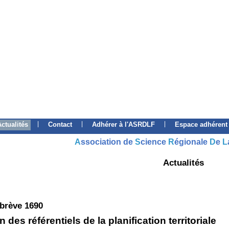
|
|
|
Actualités
Contact
Adhérer à l'ASRDLF
Espace adhérent
A
ssociation de
S
cience
R
égionale
D
e
L
Actualités
 brève 1690
n des référentiels de la planification territoriale