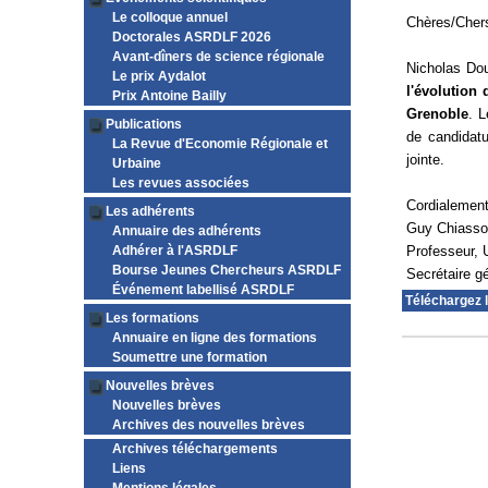
Le colloque annuel
Chères/Chers
Doctorales ASRDLF 2026
Avant-dîners de science régionale
Nicholas Dou
Le prix Aydalot
l'évolution 
Prix Antoine Bailly
Grenoble
. 
Publications
de candidatu
La Revue d'Economie Régionale et
jointe.
Urbaine
Les revues associées
Cordialemen
Les adhérents
Guy Chiass
Annuaire des adhérents
Adhérer à l'ASRDLF
Professeur, 
Bourse Jeunes Chercheurs ASRDLF
Secrétaire 
Événement labellisé ASRDLF
Téléchargez 
Les formations
Annuaire en ligne des formations
Soumettre une formation
Nouvelles brèves
Nouvelles brèves
Archives des nouvelles brèves
Archives téléchargements
Liens