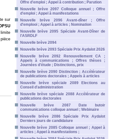
Offre d'emploi ; Appel à contribution ; Parution
Nouvelle brève 2097 Colloque annuel ; Offre
d'emploi ; Appel à manifestations
te sur
Nouvelle brève 2096 Avant-dîner ; Offre
d'emplooi ; Appel à articles ; Nomination
 POPSU
Nouvelle brève 2095 Spéciale Avant-Dîner de
limite
l'ASRDLF
 pièce
Nouvelle brève 2094
Nouvelle brève 2093 Spéciale Prix Aydalot 2026
Nouvelle brève 2092 Renouvellement CA ;
Appels à communications ; Offres thèses ;
Journées d'étude ; Distinctions, prix
Nouvelle brève 2090 Distinction ; Accélérateur
de publications doctorales ; Appels à articles
Nouvelle brève spéciale 2089 Elections au
Conseil d'administration
Nouvelle brève spéciale 2088 Accélérateur de
publications doctorales
Nouvelle brève 2087 Date butoir
communications colloque annuel ; Webinaire
Nouvelle brève 2086 Spéciale Prix Aydalot
Derniers jours de candidature
Nouvelle brève 2085 Colloque annuel ; Appel à
articles ; Appel à manifestations ;
Nouvelle brève 2084 Spéciale Prix Aydalot 2026