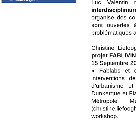
Mentions légales
Luc Valentin
interdisciplina
organise des co
sont ouvertes 
problématiques a
Christine Liefo
projet FABLIVI
15 Septembre 201
« Fablabs et d
interventions 
d’urbanisme et
Dunkerque et Fl
Métropole 
(christine.lief
workshop.