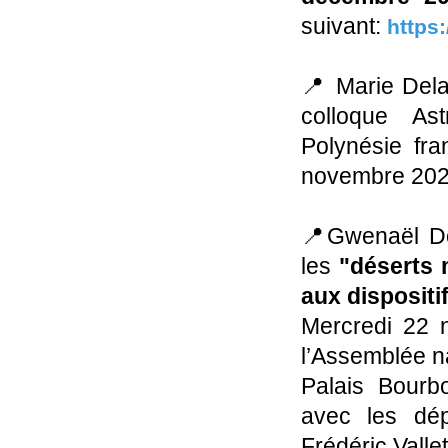
suivant:
https:
📍 Marie Dela
colloque As
Polynésie fra
novembre 2023
📍Gwenaël Do
les
"déserts m
aux dispositi
Mercredi 22 
l’Assemblée n
Palais Bourb
avec les dép
Frédéric Valle