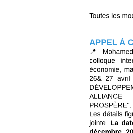
Toutes les mod
APPEL À 
📍 Mohamed 
colloque int
économie, ma
26& 27 avri
DÉVELOPPE
ALLIANCE
PROSPÈRE".
Les détails fi
jointe.
La dat
décembre 2