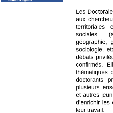
Mentions légales
Les Doctorale
aux chercheur
territoriale
sociales (
géographie, ge
sociologie, e
débats privil
confirmés. El
thématiques 
doctorants p
plusieurs ens
et autres jeu
d’enrichir les
leur travail.