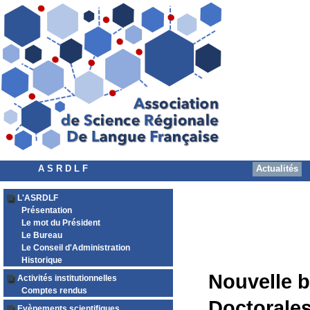
A S R D L F
Actualités
L'ASRDLF
Présentation
Le mot du Président
Le Bureau
Le Conseil d'Administration
Historique
Nouvelle b
Activités institutionnelles
Comptes rendus
Doctorales
Evènements scientifiques