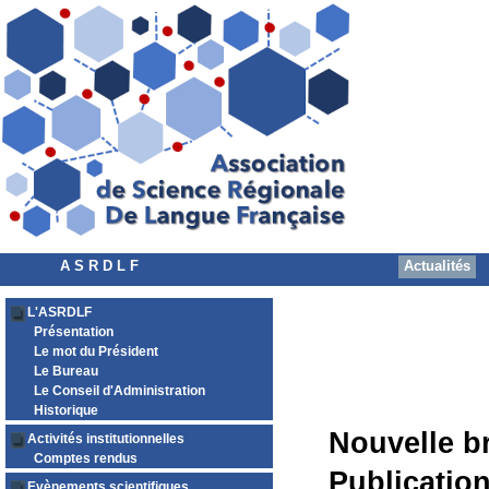
A S R D L F
Actualités
L'ASRDLF
Présentation
Le mot du Président
Le Bureau
Le Conseil d'Administration
Historique
Nouvelle b
Activités institutionnelles
Comptes rendus
Publicatio
Evènements scientifiques