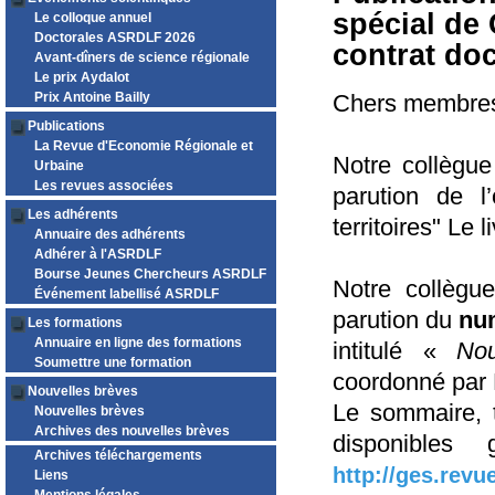
spécial de
Le colloque annuel
Doctorales ASRDLF 2026
contrat do
Avant-dîners de science régionale
Le prix Aydalot
Prix Antoine Bailly
Chers membres 
Publications
La Revue d'Economie Régionale et
Notre collègue
Urbaine
Les revues associées
parution de l
Les adhérents
territoires" Le 
Annuaire des adhérents
Adhérer à l'ASRDLF
Bourse Jeunes Chercheurs ASRDLF
Notre collègu
Événement labellisé ASRDLF
parution du
nu
Les formations
Annuaire en ligne des formations
intitulé «
Nou
Soumettre une formation
coordonné par 
Nouvelles brèves
Le sommaire, t
Nouvelles brèves
Archives des nouvelles brèves
disponibles 
Archives téléchargements
http://ges.rev
Liens