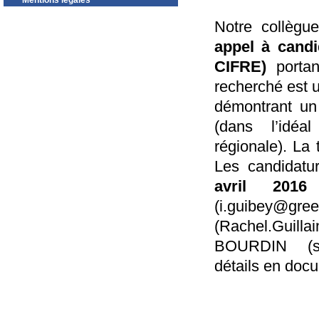
Mentions légales
Notre collègu
appel à candi
CIFRE)
porta
recherché est 
démontrant un 
(dans l’idéa
régionale). La 
Les candidatu
avril 201
(i.guibey@gr
(Rachel.Gui
BOURDIN (sb
détails en docu