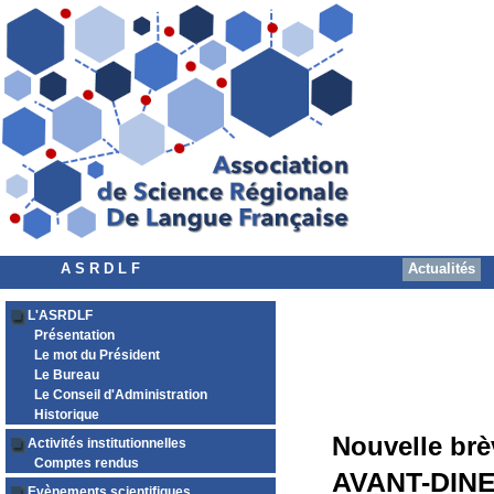
A S R D L F
Actualités
L'ASRDLF
Présentation
Le mot du Président
Le Bureau
Le Conseil d'Administration
Historique
Nouvelle brè
Activités institutionnelles
Comptes rendus
AVANT-DIN
Evènements scientifiques