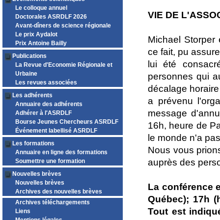
Le colloque annuel
VIE DE L'ASSO
Doctorales ASRDLF 2026
Avant-dîners de science régionale
Le prix Aydalot
Michael Storper é
Prix Antoine Bailly
ce fait, pu assur
Publications
lui été consacr
La Revue d'Economie Régionale et
Urbaine
personnes qui au
Les revues associées
décalage horaire
Les adhérents
a prévenu l'org
Annuaire des adhérents
message d'annul
Adhérer à l'ASRDLF
Bourse Jeunes Chercheurs ASRDLF
16h, heure de Par
Événement labellisé ASRDLF
le monde n'a pas 
Les formations
Nous vous prion
Annuaire en ligne des formations
auprès des perso
Soumettre une formation
Nouvelles brèves
Nouvelles brèves
La conférence e
Archives des nouvelles brèves
Québec); 17h (h
Archives téléchargements
Tout est indiqu
Liens