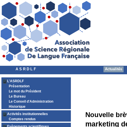
A S R D L F
Actualités
L'ASRDLF
Présentation
Le mot du Président
Le Bureau
Le Conseil d'Administration
Historique
Nouvelle brè
Activités institutionnelles
Comptes rendus
marketing de
Evènements scientifiques