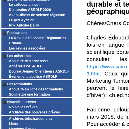
durable et t
Le colloque annuel
géographiqu
Doctorales ASRDLF 2026
Avant-dîners de science régionale
Le prix Aydalot
Chères\Chers Co
Prix Antoine Bailly
Publications
Charles Édouard 
La Revue d'Economie Régionale et
Urbaine
fois en langue 
Les revues associées
scientifique port
Les adhérents
consulter l
Annuaire des adhérents
https://www.cairn
Adhérer à l'ASRDLF
Bourse Jeunes Chercheurs ASRDLF
. Ceux qui
3.htm
Événement labellisé ASRDLF
Marketing Territo
Les formations
peuvent le fair
Annuaire en ligne des formations
d'hiver) : ch.ed.
Soumettre une formation
Nouvelles brèves
Nouvelles brèves
Fabienne Lelou
Archives des nouvelles brèves
mars 2018, de l
Archives téléchargements
Pour accéder à ce
Liens