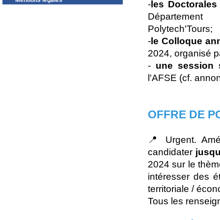
Mentions légales
-
les Doctorales
Département
Polytech'Tours;
-
le Colloque an
2024, organisé p
-
une session
l'AFSE (cf. anno
OFFRE DE P
📍 Urgent. Amél
candidater
jusqu
2024 sur le thèm
intéresser des 
territoriale / éco
Tous les renseign