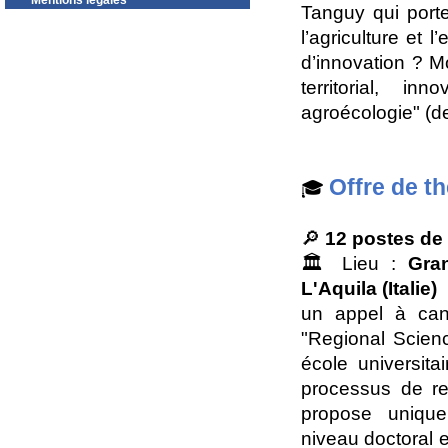
Mentions légales
Tanguy qui porte 
l’agriculture et
d’innovation ? M
territorial, in
agroécologie" (des
Offre de t
🎓
🔎
12 postes de
🏛️ Lieu :
Gra
L'Aquila (Italie)
un appel à can
"Regional Scie
école universit
processus de rec
propose uniqu
niveau doctoral e