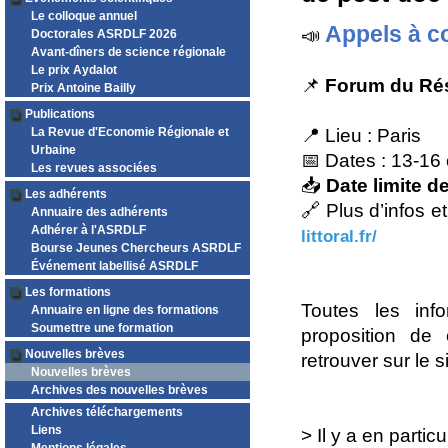
Le colloque annuel
Appels à 
📣
Doctorales ASRDLF 2026
Avant-dîners de science régionale
Le prix Aydalot
📌
Forum du Rés
Prix Antoine Bailly
Publications
La Revue d'Economie Régionale et
📍 Lieu : Paris
Urbaine
📅 Dates : 13-16
Les revues associées
📥
Date limite 
Les adhérents
🔗 Plus d’infos e
Annuaire des adhérents
Adhérer à l'ASRDLF
littoral.fr/
Bourse Jeunes Chercheurs ASRDLF
Événement labellisé ASRDLF
Les formations
Toutes les inf
Annuaire en ligne des formations
Soumettre une formation
proposition de
Nouvelles brèves
retrouver sur le s
Nouvelles brèves
Archives des nouvelles brèves
Archives téléchargements
Liens
> Il y a en parti