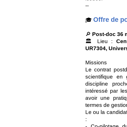
--
Offre de p
🎓
🔎
Post-doc 36 
🏛️ Lieu :
Cen
UR7304, Univers
Missions
Le contrat postd
scientifique e
discipline proc
intéressé par le
avoir une pratiq
termes de gestio
Le ou la candidat
:
- Co-pilotage 