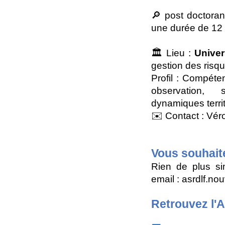
🔎 post doctoran
une durée de 12
🏛️ Lieu :
Univer
gestion des risq
Profil : Compéten
observation, s
dynamiques territ
✉️ Contact : Vér
Vous souhait
Rien de plus si
email : asrdlf.n
Retrouvez l'