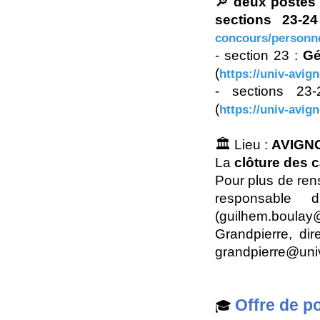
🔎
deux postes 
sections 23-24
concours/personne
- section 23 :
Gé
(
https://univ-avig
- sections 2
(
https://univ-avig
🏛️ Lieu :
AVIGN
La
clôture des 
Pour plus de ren
responsable
(guilhem.boula
Grandpierre, di
grandpierre@univ
Offre de p
🎓