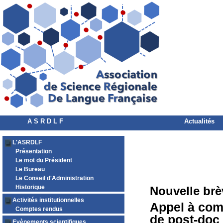
A S R D L F
Actualités
L'ASRDLF
Présentation
Le mot du Président
Le Bureau
Le Conseil d'Administration
Historique
Nouvelle brè
Activités institutionnelles
Appel à comm
Comptes rendus
de post-doc 
Evènements scientifiques