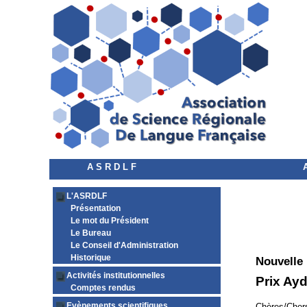
A S R D L F
L'ASRDLF
Présentation
Le mot du Président
Le Bureau
Le Conseil d'Administration
Historique
Nouvelle
Activités institutionnelles
Prix Ayd
Comptes rendus
Evènements scientifiques
Chères/Chers