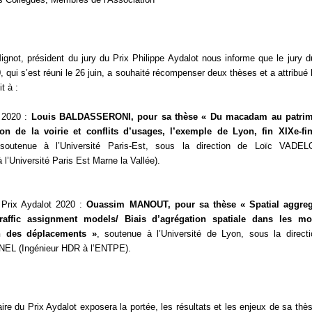
gnot, président du jury du Prix Philippe Aydalot nous informe que le jury d
 qui s’est réuni le 26 juin, a souhaité récompenser deux thèses et a attribué l
t à :
t 2020 :
Louis BALDASSERONI, pour sa thèse « Du macadam au patrim
on de la voirie et conflits d’usages, l’exemple de Lyon, fin XIXe-fi
soutenue à l’Université Paris-Est, sous la direction de Loïc VADE
 l’Université Paris Est Marne la Vallée).
 Prix Aydalot 2020 :
Ouassim MANOUT, pour sa thèse « Spatial aggreg
traffic assignment models/ Biais d’agrégation spatiale dans les mo
on des déplacements »
, soutenue à l’Université de Lyon, sous la direct
NEL (Ingénieur HDR à l’ENTPE).
ire du Prix Aydalot exposera la portée, les résultats et les enjeux de sa thès