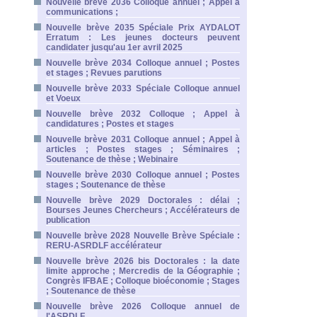
Nouvelle brève 2036 Colloque annuel ; Appel à
communications ;
Nouvelle brève 2035 Spéciale Prix AYDALOT
Erratum : Les jeunes docteurs peuvent
candidater jusqu'au 1er avril 2025
Nouvelle brève 2034 Colloque annuel ; Postes
et stages ; Revues parutions
Nouvelle brève 2033 Spéciale Colloque annuel
et Voeux
Nouvelle brève 2032 Colloque ; Appel à
candidatures ; Postes et stages
Nouvelle brève 2031 Colloque annuel ; Appel à
articles ; Postes stages ; Séminaires ;
Soutenance de thèse ; Webinaire
Nouvelle brève 2030 Colloque annuel ; Postes
stages ; Soutenance de thèse
Nouvelle brève 2029 Doctorales : délai ;
Bourses Jeunes Chercheurs ; Accélérateurs de
publication
Nouvelle brève 2028 Nouvelle Brève Spéciale :
RERU-ASRDLF accélérateur
Nouvelle brève 2026 bis Doctorales : la date
limite approche ; Mercredis de la Géographie ;
Congrès IFBAE ; Colloque bioéconomie ; Stages
; Soutenance de thèse
Nouvelle brève 2026 Colloque annuel de
l'ASRDLF