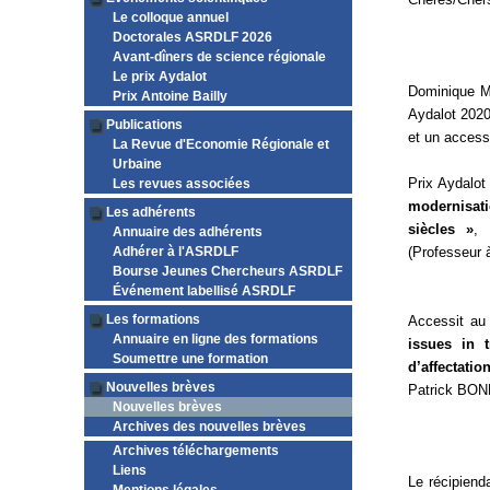
Le colloque annuel
Doctorales ASRDLF 2026
Avant-dîners de science régionale
Le prix Aydalot
Dominique Mi
Prix Antoine Bailly
Aydalot 2020,
Publications
et un accessi
La Revue d'Economie Régionale et
Urbaine
Prix Aydalo
Les revues associées
modernisati
Les adhérents
siècles »
, 
Annuaire des adhérents
Adhérer à l'ASRDLF
(Professeur à
Bourse Jeunes Chercheurs ASRDLF
Événement labellisé ASRDLF
Les formations
Accessit au
Annuaire en ligne des formations
issues in 
Soumettre une formation
d’affectati
Nouvelles brèves
Patrick BON
Nouvelles brèves
Archives des nouvelles brèves
Archives téléchargements
Liens
Le récipienda