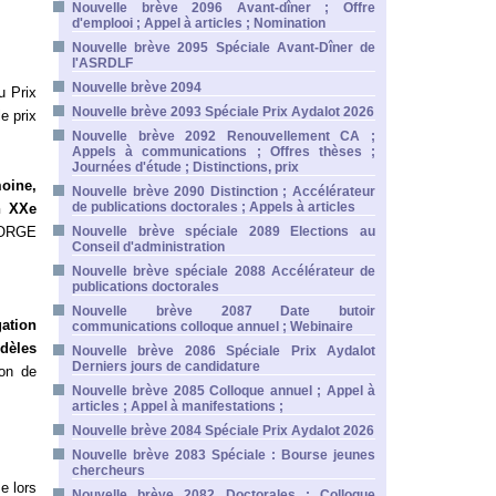
Nouvelle brève 2096 Avant-dîner ; Offre
d'emplooi ; Appel à articles ; Nomination
Nouvelle brève 2095 Spéciale Avant-Dîner de
l'ASRDLF
Nouvelle brève 2094
u Prix
Nouvelle brève 2093 Spéciale Prix Aydalot 2026
e prix
Nouvelle brève 2092 Renouvellement CA ;
Appels à communications ; Offres thèses ;
Journées d'étude ; Distinctions, prix
oine,
Nouvelle brève 2090 Distinction ; Accélérateur
de publications doctorales ; Appels à articles
n XXe
LORGE
Nouvelle brève spéciale 2089 Elections au
Conseil d'administration
Nouvelle brève spéciale 2088 Accélérateur de
publications doctorales
Nouvelle brève 2087 Date butoir
ation
communications colloque annuel ; Webinaire
dèles
Nouvelle brève 2086 Spéciale Prix Aydalot
Derniers jours de candidature
ion de
Nouvelle brève 2085 Colloque annuel ; Appel à
articles ; Appel à manifestations ;
Nouvelle brève 2084 Spéciale Prix Aydalot 2026
Nouvelle brève 2083 Spéciale : Bourse jeunes
chercheurs
e lors
Nouvelle brève 2082 Doctorales ; Colloque