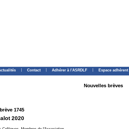
|
|
|
Actualités
Contact
Adhérer à l'ASRDLF
Espace adhérent
Nouvelles brèves
 brève 1745
alot 2020
 Collègues, Membres de l'Association