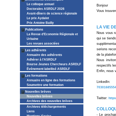
Le colloque annuel
Bonjour
Doctorales ASRDLF 2026
Vous trouver
Avant-dîners de science régionale
Le prix Aydalot
Prix Antoine Bailly
LA VIE D
Publications
Nous vous ra
La Revue d'Economie Régionale et
qui se tiend
Urbaine
Les revues associées
supplémenta
serions reco
Les adhérents
de la platefo
Annuaire des adhérents
Adhérer à l'ASRDLF
Nous invito
Bourse Jeunes Chercheurs ASRDLF
respectifs l
Événement labellisé ASRDLF
Enfin, nous v
Les formations
Annuaire en ligne des formations
Link
Soumettre une formation
7030168555
Nouvelles brèves
Nouvelles brèves
Twitter:
http
Archives des nouvelles brèves
Archives téléchargements
COLLOQ
Liens
- Le procha