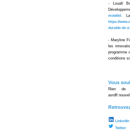
- Louafi B
Développem
. La
mobilité
https://www.
durable-de-a
- Maryline F
les innovati
programme d
conditions so
Vous souh
Rien de p
asrdlf.nouv
Retrouvez
LinkedIn
Twitter