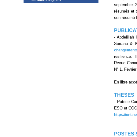
Mentions légales
septembre 2
résumés et d
son résumé f
PUBLICA
- Abdelillah
Serrano & K
changement
resilience: 
Revue Canadi
N° 1, Février
En libre acc
THESES
- Patrice Ca
ESO et COORA
https://ent.
POSTES 