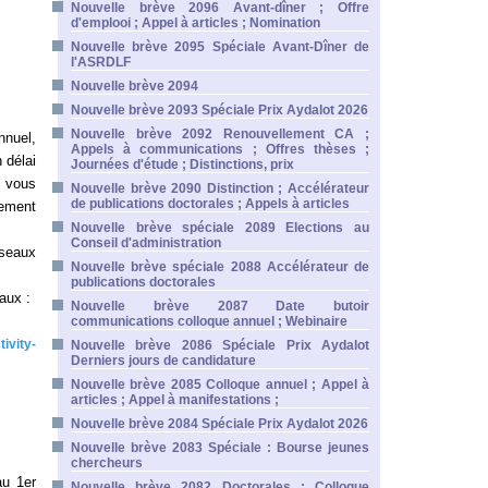
Nouvelle brève 2096 Avant-dîner ; Offre
d'emplooi ; Appel à articles ; Nomination
Nouvelle brève 2095 Spéciale Avant-Dîner de
l'ASRDLF
Nouvelle brève 2094
Nouvelle brève 2093 Spéciale Prix Aydalot 2026
Nouvelle brève 2092 Renouvellement CA ;
nnuel,
Appels à communications ; Offres thèses ;
 délai
Journées d'étude ; Distinctions, prix
 vous
Nouvelle brève 2090 Distinction ; Accélérateur
de publications doctorales ; Appels à articles
rement
Nouvelle brève spéciale 2089 Elections au
Conseil d'administration
éseaux
Nouvelle brève spéciale 2088 Accélérateur de
publications doctorales
aux :
Nouvelle brève 2087 Date butoir
communications colloque annuel ; Webinaire
ivity-
Nouvelle brève 2086 Spéciale Prix Aydalot
Derniers jours de candidature
Nouvelle brève 2085 Colloque annuel ; Appel à
articles ; Appel à manifestations ;
Nouvelle brève 2084 Spéciale Prix Aydalot 2026
Nouvelle brève 2083 Spéciale : Bourse jeunes
chercheurs
au 1er
Nouvelle brève 2082 Doctorales ; Colloque