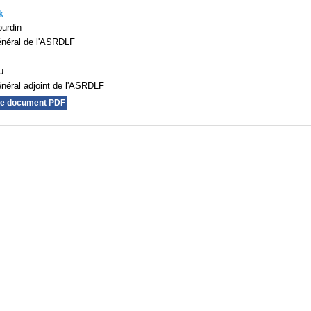
k
urdin
énéral de l'ASRDLF
u
énéral adjoint de l'ASRDLF
le document PDF