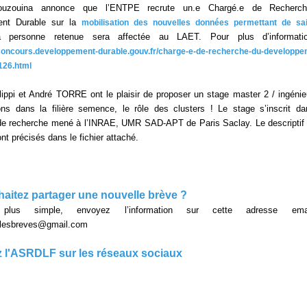
ouzouina annonce que l’ENTPE recrute un.e Chargé.e de Recherc
ent Durable sur la
mobilisation des nouvelles données permettant de sai
 personne retenue sera affectée au LAET. Pour plus d’informati
concours.developpement-durable.gouv.fr/charge-e-de-recherche-du-developpe
126.html
ilippi et André TORRE ont le plaisir de proposer un stage master 2 / ingénie
ons dans la filière semence, le rôle des clusters ! Le stage s’inscrit d
e recherche mené à l’INRAE, UMR SAD-APT de Paris Saclay. Le descriptif 
nt précisés dans le fichier attaché.
aitez partager une nouvelle brève ?
lus simple, envoyez l’information sur cette adresse em
ellesbreves@gmail.com
 l'ASRDLF sur les réseaux sociaux