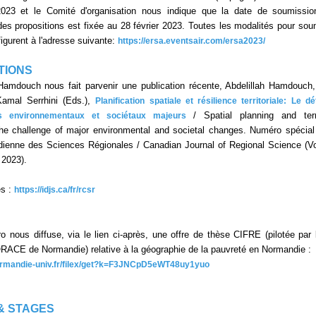
023 et le Comité d'organisation nous indique que la date de soumissi
es propositions est fixée au 28 février 2023. Toutes les modalités pour sou
igurent à l'adresse suivante:
https://ersa.eventsair.com/ersa2023/
TIONS
 Hamdouch nous fait parvenir une publication récente, Abdelillah Hamdouch
amal Serrhini (Eds.),
Planification spatiale et résilience territoriale: Le dé
/ Spatial planning and terri
s environnementaux et sociétaux majeurs
The challenge of major environmental and societal changes. Numéro spécial
enne des Sciences Régionales / Canadian Journal of Regional Science (Vo
 2023).
ès :
https://idjs.ca/fr/rcsr
ro nous diffuse, via le lien ci-après, une offre de thèse CIFRE (pilotée par
CE de Normandie) relative à la géographie de la pauvreté en Normandie :
normandie-univ.fr/filex/get?k=F3JNCpD5eWT48uy1yuo
& STAGES