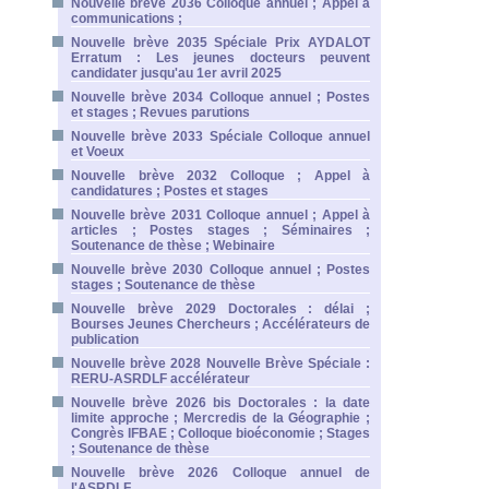
Nouvelle brève 2036 Colloque annuel ; Appel à
communications ;
Nouvelle brève 2035 Spéciale Prix AYDALOT
Erratum : Les jeunes docteurs peuvent
candidater jusqu'au 1er avril 2025
Nouvelle brève 2034 Colloque annuel ; Postes
et stages ; Revues parutions
Nouvelle brève 2033 Spéciale Colloque annuel
et Voeux
Nouvelle brève 2032 Colloque ; Appel à
candidatures ; Postes et stages
Nouvelle brève 2031 Colloque annuel ; Appel à
articles ; Postes stages ; Séminaires ;
Soutenance de thèse ; Webinaire
Nouvelle brève 2030 Colloque annuel ; Postes
stages ; Soutenance de thèse
Nouvelle brève 2029 Doctorales : délai ;
Bourses Jeunes Chercheurs ; Accélérateurs de
publication
Nouvelle brève 2028 Nouvelle Brève Spéciale :
RERU-ASRDLF accélérateur
Nouvelle brève 2026 bis Doctorales : la date
limite approche ; Mercredis de la Géographie ;
Congrès IFBAE ; Colloque bioéconomie ; Stages
; Soutenance de thèse
Nouvelle brève 2026 Colloque annuel de
l'ASRDLF