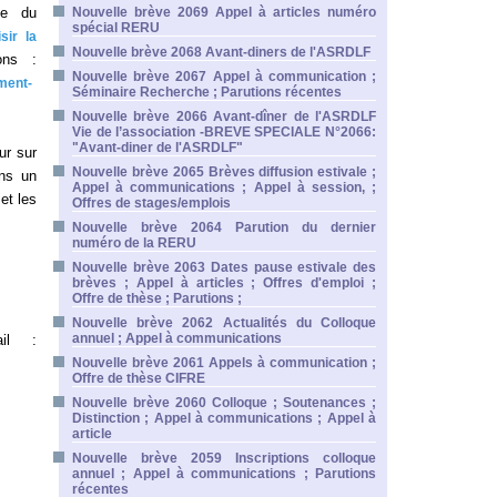
he du
Nouvelle brève 2069 Appel à articles numéro
spécial RERU
sir la
Nouvelle brève 2068 Avant-diners de l'ASRDLF
ons :
Nouvelle brève 2067 Appel à communication ;
ment-
Séminaire Recherche ; Parutions récentes
Nouvelle brève 2066 Avant-dîner de l'ASRDLF
Vie de l’association -BREVE SPECIALE N°2066:
"Avant-diner de l'ASRDLF"
ur sur
Nouvelle brève 2065 Brèves diffusion estivale ;
ans un
Appel à communications ; Appel à session, ;
et les
Offres de stages/emplois
Nouvelle brève 2064 Parution du dernier
numéro de la RERU
Nouvelle brève 2063 Dates pause estivale des
brèves ; Appel à articles ; Offres d'emploi ;
Offre de thèse ; Parutions ;
Nouvelle brève 2062 Actualités du Colloque
annuel ; Appel à communications
ail :
Nouvelle brève 2061 Appels à communication ;
Offre de thèse CIFRE
Nouvelle brève 2060 Colloque ; Soutenances ;
Distinction ; Appel à communications ; Appel à
article
Nouvelle brève 2059 Inscriptions colloque
annuel ; Appel à communications ; Parutions
récentes