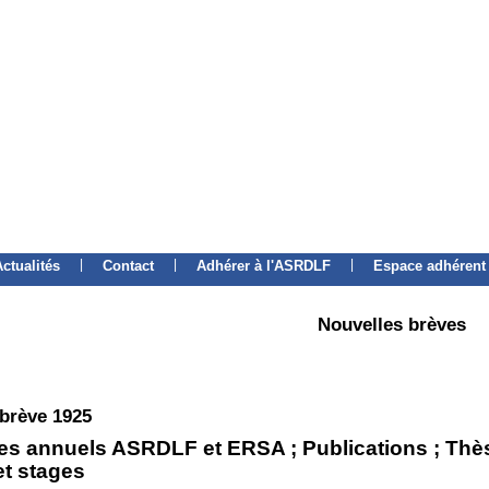
|
|
|
Actualités
Contact
Adhérer à l'ASRDLF
Espace adhérent
Nouvelles brèves
 brève 1925
es annuels ASRDLF et ERSA ; Publications ; Thès
et stages