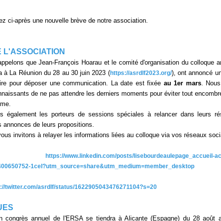
ez ci-après une nouvelle brève de notre association.
E L'ASSOCIATION
ppelons que Jean-François Hoarau et le comité d'organisation du colloque a
ra à La Réunion du 28 au 30 juin 2023 (
), ont annoncé un
https://asrdlf2023.org/
ire pour déposer une communication. La date est fixée
au 1er mars
. Nous
nnaissants de ne pas attendre les derniers moments pour éviter tout encomb
rme.
ns également les porteurs de sessions spéciales à relancer dans leurs r
es annonces de leurs propositions.
ous invitons à relayer les informations liées au colloque via vos réseaux soci
edIn:
https://www.linkedin.com/posts/lisebourdeaulepage_accueil-act
400650752-1ceI?utm_source=share&utm_medium=member_desktop
s://twitter.com/asrdlf/status/1622905043476271104?s=20
UES
in congrès annuel de l'ERSA se tiendra à Alicante (Espagne) du 28 août 