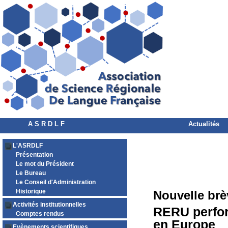
A S R D L F
Actualités
L'ASRDLF
Présentation
Le mot du Président
Le Bureau
Le Conseil d'Administration
Historique
Nouvelle brè
Activités institutionnelles
RERU perfor
Comptes rendus
en Europe
Evènements scientifiques