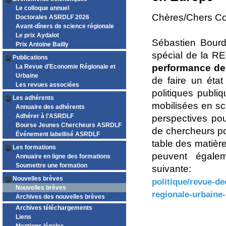
Le colloque annuel
Chères/Chers Co
Doctorales ASRDLF 2026
Avant-dîners de science régionale
Le prix Aydalot
Sébastien Bourd
Prix Antoine Bailly
spécial de la R
Publications
performance des
La Revue d'Economie Régionale et
Urbaine
de faire un état
Les revues associées
politiques publi
Les adhérents
mobilisées en sc
Annuaire des adhérents
Adhérer à l'ASRDLF
perspectives pou
Bourse Jeunes Chercheurs ASRDLF
de chercheurs po
Événement labellisé ASRDLF
table des matièr
Les formations
peuvent égalem
Annuaire en ligne des formations
Soumettre une formation
suivan
Nouvelles brèves
politique/revue-d
Nouvelles brèves
regionale-urbaine
Archives des nouvelles brèves
Archives téléchargements
Liens