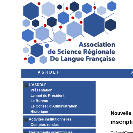
A S R D L F
L'ASRDLF
Présentation
Le mot du Président
Le Bureau
Le Conseil d'Administration
Historique
Nouvelle
Activités institutionnelles
inscript
Comptes rendus
Evènements scientifiques
Chères/Chers