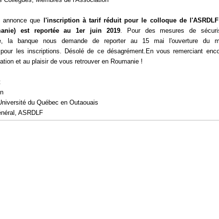
tu annonce que
l'inscription à tarif réduit pour le colloque de l'ASRDL
manie) est reportée au 1er juin 2019
. Pour des mesures de sécuris
ale, la banque nous demande de reporter au 15 mai l'ouverture du m
 pour les inscriptions. Désolé de ce désagrément.En vous remerciant enc
pation et au plaisir de vous retrouver en Roumanie !
t
on
Université du Québec en Outaouais
général, ASRDLF