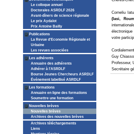
Le colloque annuel
Doctorales ASRDLF 2026
Corneliu Ia
Avant-dîners de science régionale
(Iasi, Rou
Le prix Aydalot
internation
Prix Antoine Bailly
électronique
Publications
votre partici
La Revue d'Economie Régionale et
Urbaine
Cordialemen
Les revues associées
Guy Chiass
Les adhérents
Professeur, 
Annuaire des adhérents
Adhérer à l'ASRDLF
Secrétaire 
Bourse Jeunes Chercheurs ASRDLF
Événement labellisé ASRDLF
Les formations
Annuaire en ligne des formations
Soumettre une formation
Nouvelles brèves
Nouvelles brèves
Archives des nouvelles brèves
Archives téléchargements
Liens