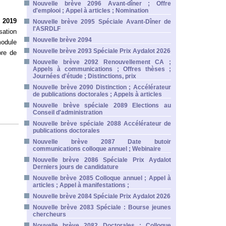
Nouvelle brève 2096 Avant-dîner ; Offre
d'emplooi ; Appel à articles ; Nomination
F 2019
Nouvelle brève 2095 Spéciale Avant-Dîner de
l'ASRDLF
ation
Nouvelle brève 2094
odule
Nouvelle brève 2093 Spéciale Prix Aydalot 2026
ore de
Nouvelle brève 2092 Renouvellement CA ;
Appels à communications ; Offres thèses ;
Journées d'étude ; Distinctions, prix
Nouvelle brève 2090 Distinction ; Accélérateur
de publications doctorales ; Appels à articles
Nouvelle brève spéciale 2089 Elections au
Conseil d'administration
Nouvelle brève spéciale 2088 Accélérateur de
publications doctorales
Nouvelle brève 2087 Date butoir
communications colloque annuel ; Webinaire
Nouvelle brève 2086 Spéciale Prix Aydalot
Derniers jours de candidature
Nouvelle brève 2085 Colloque annuel ; Appel à
articles ; Appel à manifestations ;
Nouvelle brève 2084 Spéciale Prix Aydalot 2026
Nouvelle brève 2083 Spéciale : Bourse jeunes
chercheurs
Nouvelle brève 2082 Doctorales ; Colloque