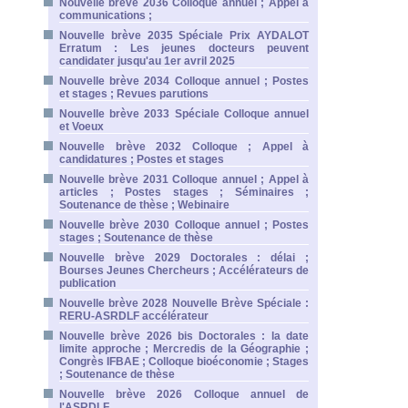
Nouvelle brève 2036 Colloque annuel ; Appel à
communications ;
Nouvelle brève 2035 Spéciale Prix AYDALOT
Erratum : Les jeunes docteurs peuvent
candidater jusqu'au 1er avril 2025
Nouvelle brève 2034 Colloque annuel ; Postes
et stages ; Revues parutions
Nouvelle brève 2033 Spéciale Colloque annuel
et Voeux
Nouvelle brève 2032 Colloque ; Appel à
candidatures ; Postes et stages
Nouvelle brève 2031 Colloque annuel ; Appel à
articles ; Postes stages ; Séminaires ;
Soutenance de thèse ; Webinaire
Nouvelle brève 2030 Colloque annuel ; Postes
stages ; Soutenance de thèse
Nouvelle brève 2029 Doctorales : délai ;
Bourses Jeunes Chercheurs ; Accélérateurs de
publication
Nouvelle brève 2028 Nouvelle Brève Spéciale :
RERU-ASRDLF accélérateur
Nouvelle brève 2026 bis Doctorales : la date
limite approche ; Mercredis de la Géographie ;
Congrès IFBAE ; Colloque bioéconomie ; Stages
; Soutenance de thèse
Nouvelle brève 2026 Colloque annuel de
l'ASRDLF