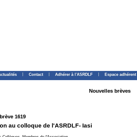
|
|
|
Actualités
Contact
Adhérer à l'ASRDLF
Espace adhérent
Nouvelles brèves
 brève 1619
ion au colloque de l'ASRDLF- Iasi
 Collègues, Membres de l'Association