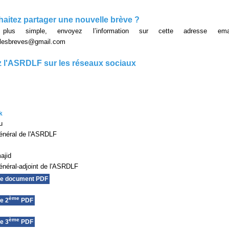
aitez partager une nouvelle brève ?
lus simple, envoyez l’information sur cette adresse em
ellesbreves@gmail.com
 l'ASRDLF sur les réseaux sociaux
k
u
énéral de l'ASRDLF
ajid
énéral-adjoint de l'ASRDLF
le document PDF
ème
e 2
PDF
ème
e 3
PDF