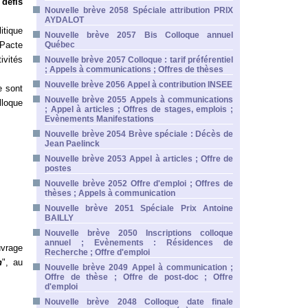
 défis
Nouvelle brève 2058 Spéciale attribution PRIX
AYDALOT
itique
Nouvelle brève 2057 Bis Colloque annuel
 Pacte
Québec
vités
Nouvelle brève 2057 Colloque : tarif préférentiel
; Appels à communications ; Offres de thèses
Nouvelle brève 2056 Appel à contribution INSEE
e sont
Nouvelle brève 2055 Appels à communications
lloque
; Appel à articles ; Offres de stages, emplois ;
Evènements Manifestations
Nouvelle brève 2054 Brève spéciale : Décès de
Jean Paelinck
Nouvelle brève 2053 Appel à articles ; Offre de
postes
Nouvelle brève 2052 Offre d'emploi ; Offres de
thèses ; Appels à communication
Nouvelle brève 2051 Spéciale Prix Antoine
BAILLY
Nouvelle brève 2050 Inscriptions colloque
annuel ; Evènements : Résidences de
uvrage
Recherche ; Offre d'emploi
n
", au
Nouvelle brève 2049 Appel à communication ;
Offre de thèse ; Offre de post-doc ; Offre
d'emploi
Nouvelle brève 2048 Colloque date finale