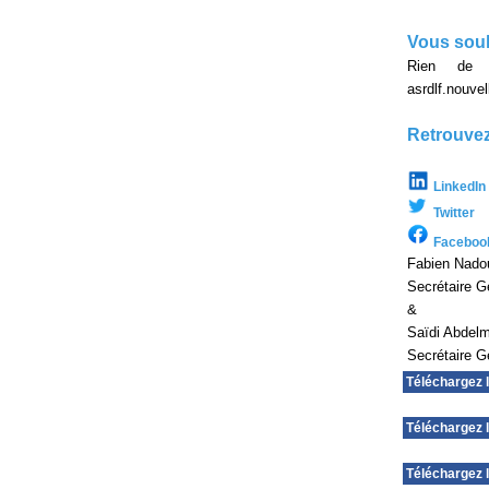
Vous souh
Rien de p
asrdlf.nouv
Retrouvez
LinkedIn
Twitter
Faceboo
Fabien Nado
Secrétaire G
&
Saïdi Abdelm
Secrétaire G
Téléchargez 
Téléchargez l
Téléchargez l