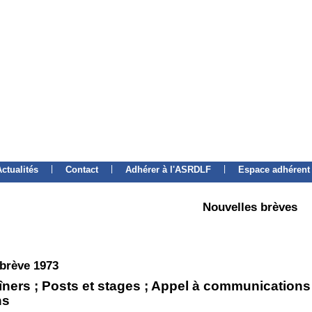
|
|
|
Actualités
Contact
Adhérer à l'ASRDLF
Espace adhérent
Nouvelles brèves
 brève 1973
ners ; Posts et stages ; Appel à communications 
ns