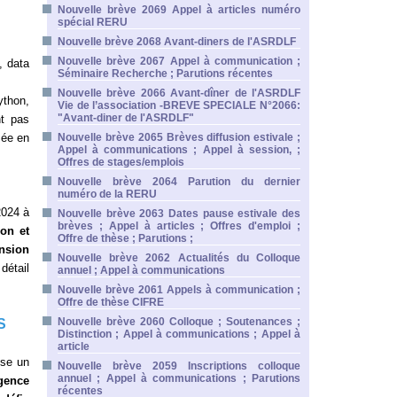
Nouvelle brève 2069 Appel à articles numéro
spécial RERU
Nouvelle brève 2068 Avant-diners de l'ASRDLF
Nouvelle brève 2067 Appel à communication ;
, data
Séminaire Recherche ; Parutions récentes
Nouvelle brève 2066 Avant-dîner de l'ASRDLF
ython,
Vie de l’association -BREVE SPECIALE N°2066:
"Avant-diner de l'ASRDLF"
nt pas
mée en
Nouvelle brève 2065 Brèves diffusion estivale ;
Appel à communications ; Appel à session, ;
Offres de stages/emplois
Nouvelle brève 2064 Parution du dernier
numéro de la RERU
2024 à
Nouvelle brève 2063 Dates pause estivale des
brèves ; Appel à articles ; Offres d'emploi ;
ion et
Offre de thèse ; Parutions ;
nsion
Nouvelle brève 2062 Actualités du Colloque
détail
annuel ; Appel à communications
Nouvelle brève 2061 Appels à communication ;
Offre de thèse CIFRE
Nouvelle brève 2060 Colloque ; Soutenances ;
S
Distinction ; Appel à communications ; Appel à
article
ise un
Nouvelle brève 2059 Inscriptions colloque
annuel ; Appel à communications ; Parutions
rgence
récentes