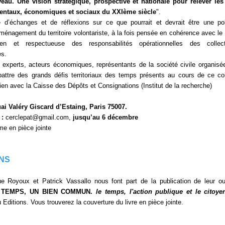
eau. Une vision stratégique, prospective et nationale pour relever les
ntaux, économiques et sociaux du XXIème siècle
".
d’échanges et de réflexions sur ce que pourrait et devrait être une pol
aménagement du territoire volontariste, à la fois pensée en cohérence avec le
en et respectueuse des responsabilités opérationnelles des collecti
es.
t experts, acteurs économiques, représentants de la société civile organisé
battre des grands défis territoriaux des temps présents au cours de ce co
lien avec la Caisse des Dépôts et Consignations (Institut de la recherche)
uai Valéry Giscard d’Estaing, Paris 75007.
 :
cerclepat@gmail.com,
jusqu’au 6 décembre
e en pièce jointe
NS
e Royoux et Patrick Vassallo nous font part de la publication de leur o
 TEMPS, UN BIEN COMMUN.
le temps, l'action publique et le citoye
 Editions. Vous trouverez la couverture du livre en pièce jointe.