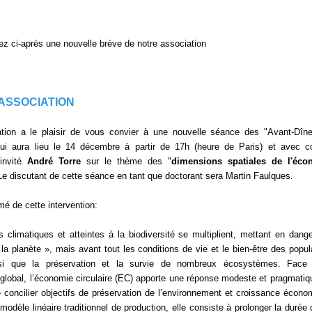
ez ci-après une nouvelle brève de notre association
'ASSOCIATION
ation a le plaisir de vous convier à une nouvelle séance des "Avant-Dîn
ui aura lieu le 14 décembre à partir de 17h (heure de Paris) et avec
-invité
André Torre
sur le thème des "
dimensions spatiales de l'éco
 Le discutant de cette séance en tant que doctorant sera Martin Faulques.
mé de cette intervention:
 climatiques et atteintes à la biodiversité se multiplient, mettant en dang
la planète », mais avant tout les conditions de vie et le bien-être des popul
nsi que la préservation et la survie de nombreux écosystèmes. Face
lobal, l’économie circulaire (EC) apporte une réponse modeste et pragmatiq
 concilier objectifs de préservation de l’environnement et croissance écono
odèle linéaire traditionnel de production, elle consiste à prolonger la durée 