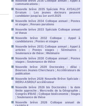
Nouvelle brève 2036 Colloque annuel ; Appel à
communications ;
Nouvelle brève 2035 Spéciale Prix AYDALOT
Erratum : Les jeunes docteurs peuvent
candidater jusqu'au 1er avril 2025
Nouvelle brève 2034 Colloque annuel ; Postes
et stages ; Revues parutions
Nouvelle brève 2033 Spéciale Colloque annuel
et Voeux
Nouvelle brève 2032 Colloque ; Appel à
candidatures ; Postes et stages
Nouvelle brève 2031 Colloque annuel ; Appel à
articles ; Postes stages ; Séminaires ;
Soutenance de thèse ; Webinaire
Nouvelle brève 2030 Colloque annuel ; Postes
stages ; Soutenance de thèse
Nouvelle brève 2029 Doctorales : délai ;
Bourses Jeunes Chercheurs ; Accélérateurs de
publication
Nouvelle brève 2028 Nouvelle Brève Spéciale :
RERU-ASRDLF accélérateur
Nouvelle brève 2026 bis Doctorales : la date
limite approche ; Mercredis de la Géographie ;
Congrès IFBAE ; Colloque bioéconomie ; Stages
; Soutenance de thèse
Nouvelle brève 2026 Colloque annuel de
l'ASRDLF