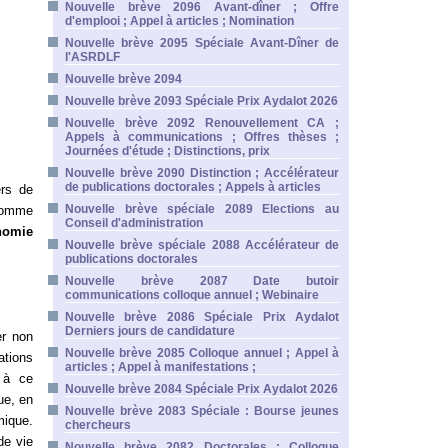
Nouvelle brève 2096 Avant-dîner ; Offre
d'emplooi ; Appel à articles ; Nomination
Nouvelle brève 2095 Spéciale Avant-Dîner de
l'ASRDLF
Nouvelle brève 2094
Nouvelle brève 2093 Spéciale Prix Aydalot 2026
Nouvelle brève 2092 Renouvellement CA ;
Appels à communications ; Offres thèses ;
Journées d'étude ; Distinctions, prix
Nouvelle brève 2090 Distinction ; Accélérateur
de publications doctorales ; Appels à articles
ers de
Nouvelle brève spéciale 2089 Elections au
 comme
Conseil d'administration
nomie
Nouvelle brève spéciale 2088 Accélérateur de
publications doctorales
Nouvelle brève 2087 Date butoir
communications colloque annuel ; Webinaire
Nouvelle brève 2086 Spéciale Prix Aydalot
Derniers jours de candidature
er non
Nouvelle brève 2085 Colloque annuel ; Appel à
ations
articles ; Appel à manifestations ;
 à ce
Nouvelle brève 2084 Spéciale Prix Aydalot 2026
ue, en
Nouvelle brève 2083 Spéciale : Bourse jeunes
mique.
chercheurs
de vie
Nouvelle brève 2082 Doctorales ; Colloque