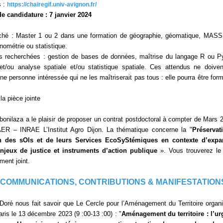
s :
https://chairegif.univ-avignon.fr/
de candidature : 7 janvier 2024
rché : Master 1 ou 2 dans une formation de géographie, géomatique, MASS
nométrie ou statistique.
 recherchées : gestion de bases de données, maîtrise du langage R ou P
t/ou analyse spatiale et/ou statistique spatiale. Ces attendus ne doive
ne personne intéressée qui ne les maîtriserait pas tous : elle pourra être for
la pièce jointe
onilaza a le plaisir de proposer un contrat postdoctoral à compter de Mars 
R – INRAE L’Institut Agro Dijon. La thématique concerne la "
Préservat
on des sOls et de leurs Services EcoSyStémiques en contexte d’expa
njeux de justice et instruments d’action publique
». Vous trouverez le 
ment joint.
 COMMUNICATIONS, CONTRIBUTIONS & MANIFESTATION
oré nous fait savoir que Le Cercle pour l’Aménagement du Territoire organ
aris le 13 décembre 2023 (9 :00-13 :00) : "
Aménagement du territoire : l’u