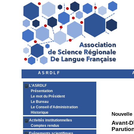
A S R D L F
L'ASRDLF
Présentation
Le mot du Président
Le Bureau
Le Conseil d'Administration
Historique
Nouvelle
Activités institutionnelles
Avant-Dî
Comptes rendus
Parutio
Evènements scientifiques