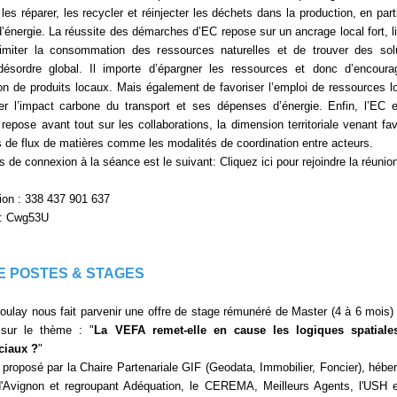
les réparer, les recycler et réinjecter les déchets dans la production, en parti
’énergie. La réussite des démarches d’EC repose sur un ancrage local fort, li
limiter la consommation des ressources naturelles et de trouver des sol
désordre global. Il importe d’épargner les ressources et donc d’encoura
 de produits locaux. Mais également de favoriser l’emploi de ressources l
ter l’impact carbone du transport et ses dépenses d’énergie. Enfin, l’EC 
repose avant tout sur les collaborations, la dimension territoriale venant fav
 de flux de matières comme les modalités de coordination entre acteurs.
 de connexion à la séance est le suivant: Cliquez ici pour rejoindre la réunio
nion : 338 437 901 637
 : Cwg53U
E POSTES & STAGES
ulay nous fait parvenir une offre de stage rémunéré de Master (4 à 6 mois) 
ur le thème : "
La VEFA remet-elle en cause les logiques spatiale
ciaux ?
"
 proposé par la Chaire Partenariale GIF (Geodata, Immobilier, Foncier), hébe
 d'Avignon et regroupant Adéquation, le CEREMA, Meilleurs Agents, l'USH 