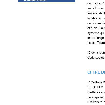
Mentions légales
des biens, à 
sous forme d
volonté de 
locales au 
consommation
afin de limi
système qui 
les échanges
Le lien Teams
ID de la réu
Code secret
OFFRE D
📍Guilhem Bo
VEFA HLM s
bailleurs so
Le stage est
l'Université