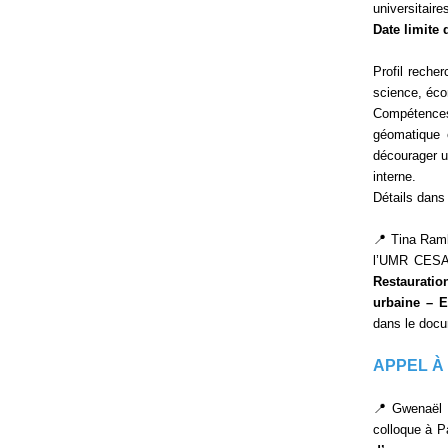
universitaire
Date limite 
Profil reche
science, éco
Compétences
géomatique e
décourager u
interne.
Détails dans 
📍 Tina Ramb
l’UMR CESAE
Restaurati
urbaine – E
dans le docu
APPEL À
📍 Gwenaël D
colloque à P