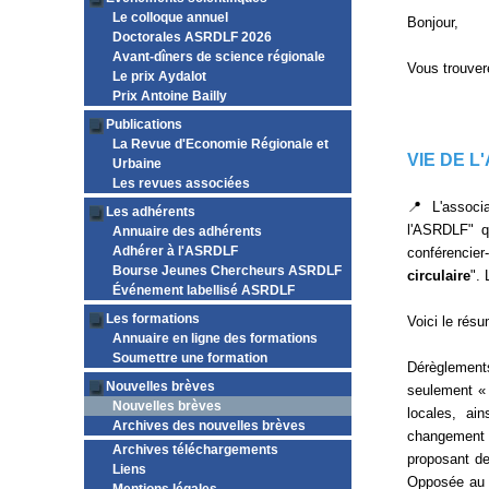
Le colloque annuel
Bonjour,
Doctorales ASRDLF 2026
Avant-dîners de science régionale
Vous trouver
Le prix Aydalot
Prix Antoine Bailly
Publications
La Revue d'Economie Régionale et
VIE DE L
Urbaine
Les revues associées
📍 L'associ
Les adhérents
l'ASRDLF" q
Annuaire des adhérents
Adhérer à l'ASRDLF
conférencier
Bourse Jeunes Chercheurs ASRDLF
circulaire
".
Événement labellisé ASRDLF
Les formations
Voici le résu
Annuaire en ligne des formations
Soumettre une formation
Dérèglements
Nouvelles brèves
seulement « 
Nouvelles brèves
locales, ai
Archives des nouvelles brèves
changement g
Archives téléchargements
proposant de
Liens
Opposée au m