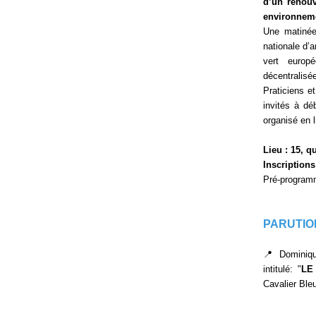
d’un renouv
environneme
Une matinée 
nationale d’
vert europé
décentralisé
Praticiens e
invités à dé
organisé en 
Lieu : 15, q
Inscriptions
Pré-programm
PARUTIO
📍 Dominiqu
intitulé: "
LE
Cavalier Bleu