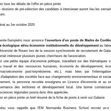
z tous les détails de l'offre en pièce jointe
 réunions de pré-sélection des candidats à interviewer auront lieu les semai
ars.
trat au 1er octobre 2025
fuente-Sampietro nous annonce
l'ouverture d'un poste de Maitre de Confé
 écologique et/ou économie institutionnelle du développement
au labor
niversité de Rouen lors de la session synchronisée de recrutement de Gala
rrait intéresser plusieurs jeunes chercheurs de l'association.
 une petite équipe d’économie politique, travaillant sur des thématiques v
u travail et des ressources humaines, économie du développement, éco
e, macroéconomie post-keynésienne, etc.), mais liées par l'interrogati
d'adaptation des sociétés face aux changements environnementaux et socia
nement, la personne recrutée enseignera en Licence d'économie et au s
ernance des territoires et développement local. Une bonne connaissan
 sciences régionales pourra donc être appréciée.
ez en pièce jointe un bref résumé de la fiche de poste à venir sur Galaxie
adou vous rappelle que l'EM Normandie Business School recrute un.