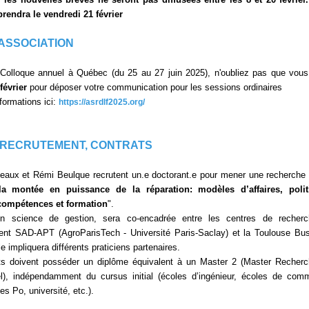
prendra le vendredi 21 février
'ASSOCIATION
Colloque annuel à Québec (du 25 au 27 juin 2025), n'oubliez pas que vou
février
pour déposer votre communication pour les sessions ordinaires
formations ici:
https://asrdlf2025.org/
 RECRUTEMENT, CONTRATS
eaux et Rémi Beulque recrutent un.e doctorant.e pour mener une recherche 
la montée en puissance de la réparation: modèles d’affaires, polit
compétences et formation
".
n science de gestion, sera co-encadrée entre les centres de recherc
ent SAD-APT (AgroParisTech - Université Paris-Saclay) et la Toulouse Bu
le impliquera différents praticiens partenaires.
ts doivent posséder un diplôme équivalent à un Master 2 (Master Recher
l), indépendamment du cursus initial (écoles d’ingénieur, écoles de com
s Po, université, etc.).