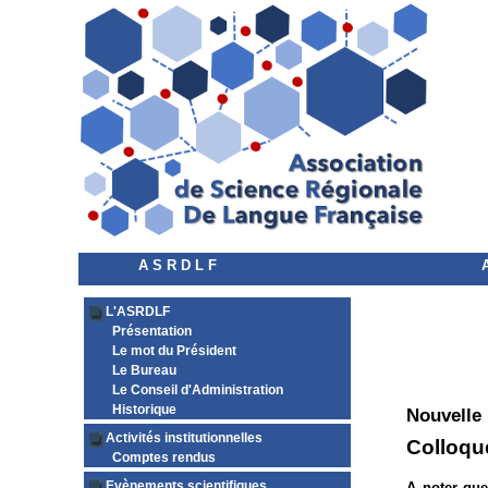
A S R D L F
L'ASRDLF
Présentation
Le mot du Président
Le Bureau
Le Conseil d'Administration
Historique
Nouvelle
Activités institutionnelles
Colloque
Comptes rendus
Evènements scientifiques
A noter que