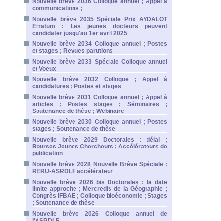
Nouvelle brève 2036 Colloque annuel ; Appel à
communications ;
Nouvelle brève 2035 Spéciale Prix AYDALOT
Erratum : Les jeunes docteurs peuvent
candidater jusqu'au 1er avril 2025
Nouvelle brève 2034 Colloque annuel ; Postes
et stages ; Revues parutions
Nouvelle brève 2033 Spéciale Colloque annuel
et Voeux
Nouvelle brève 2032 Colloque ; Appel à
candidatures ; Postes et stages
Nouvelle brève 2031 Colloque annuel ; Appel à
articles ; Postes stages ; Séminaires ;
Soutenance de thèse ; Webinaire
Nouvelle brève 2030 Colloque annuel ; Postes
stages ; Soutenance de thèse
Nouvelle brève 2029 Doctorales : délai ;
Bourses Jeunes Chercheurs ; Accélérateurs de
publication
Nouvelle brève 2028 Nouvelle Brève Spéciale :
RERU-ASRDLF accélérateur
Nouvelle brève 2026 bis Doctorales : la date
limite approche ; Mercredis de la Géographie ;
Congrès IFBAE ; Colloque bioéconomie ; Stages
; Soutenance de thèse
Nouvelle brève 2026 Colloque annuel de
l'ASRDLF