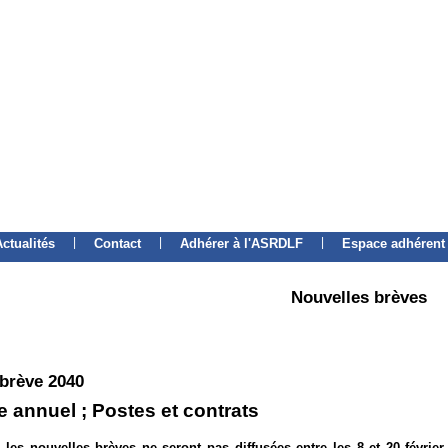
|
|
|
Actualités
Contact
Adhérer à l'ASRDLF
Espace adhérent
Nouvelles brèves
 brève 2040
 annuel ; Postes et contrats
 les nouvelles brèves ne seront pas diffusées entre les 8 et 20 février