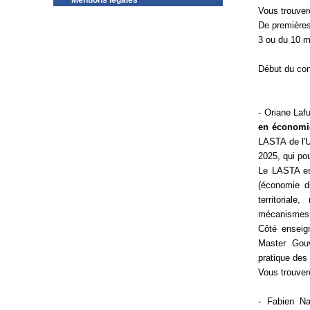
Mentions légales
Vous trouvere
De premières
3 ou du 10 m
Début du con
- Oriane La
en économie
LASTA de l'U
2025, qui pou
Le LASTA est
(économie d
territorial
mécanismes 
Côté enseig
Master Gouv
pratique des
Vous trouver
- Fabien N