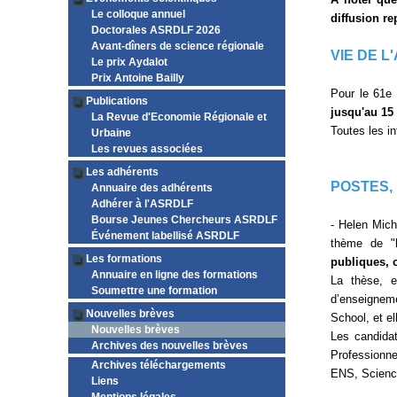
Le colloque annuel
diffusion re
Doctorales ASRDLF 2026
Avant-dîners de science régionale
VIE DE L
Le prix Aydalot
Prix Antoine Bailly
Pour le 61e 
Publications
jusqu'au 15 
La Revue d'Economie Régionale et
Toutes les in
Urbaine
Les revues associées
Les adhérents
POSTES,
Annuaire des adhérents
Adhérer à l'ASRDLF
Bourse Jeunes Chercheurs ASRDLF
- Helen Mich
Événement labellisé ASRDLF
thème de "
Les formations
publiques, 
Annuaire en ligne des formations
La thèse, e
Soumettre une formation
d’enseignem
Nouvelles brèves
School, et el
Nouvelles brèves
Les candida
Archives des nouvelles brèves
Professionne
Archives téléchargements
ENS, Science
Liens