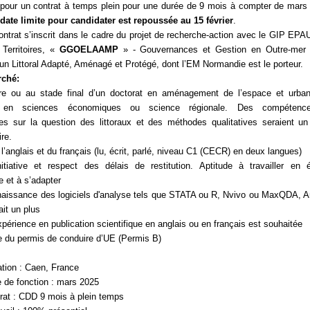
 pour un contrat à temps plein pour une durée de 9 mois à compter de mars
 date limite pour candidater est repoussée au 15 février
.
ontrat s’inscrit dans le cadre du projet de recherche-action avec le GIP EPAU
Territoires, «
GGOELAAMP
» - Gouvernances et Gestion en Outre-mer
un Littoral Adapté, Aménagé et Protégé, dont l’EM Normandie est le porteur.
rché:
aire ou au stade final d’un doctorat en aménagement de l’espace et urba
, en sciences économiques ou science régionale. Des compétenc
s sur la question des littoraux et des méthodes qualitatives seraient un
re.
 l’anglais et du français (lu, écrit, parlé, niveau C1 (CECR) en deux langues)
nitiative et respect des délais de restitution. Aptitude à travailler en 
e et à s’adapter
aissance des logiciels d'analyse tels que STATA ou R, Nvivo ou MaxQDA, 
it un plus
périence en publication scientifique en anglais ou en français est souhaitée
ire du permis de conduire d’UE (Permis B)
ation : Caen, France
e de fonction : mars 2025
rat : CDD 9 mois à plein temps