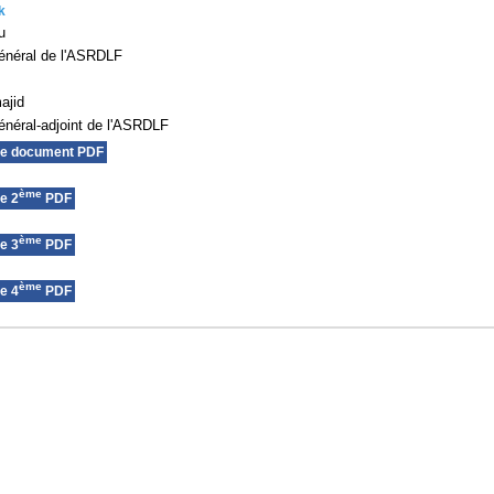
k
u
énéral de l'ASRDLF
ajid
énéral-adjoint de l'ASRDLF
le document PDF
ème
e 2
PDF
ème
e 3
PDF
ème
e 4
PDF