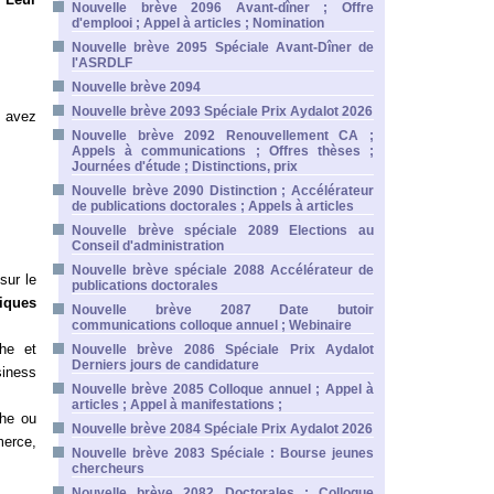
Nouvelle brève 2096 Avant-dîner ; Offre
d'emplooi ; Appel à articles ; Nomination
Nouvelle brève 2095 Spéciale Avant-Dîner de
l'ASRDLF
Nouvelle brève 2094
Nouvelle brève 2093 Spéciale Prix Aydalot 2026
s avez
Nouvelle brève 2092 Renouvellement CA ;
Appels à communications ; Offres thèses ;
Journées d'étude ; Distinctions, prix
Nouvelle brève 2090 Distinction ; Accélérateur
de publications doctorales ; Appels à articles
Nouvelle brève spéciale 2089 Elections au
Conseil d'administration
Nouvelle brève spéciale 2088 Accélérateur de
sur le
publications doctorales
iques
Nouvelle brève 2087 Date butoir
communications colloque annuel ; Webinaire
he et
Nouvelle brève 2086 Spéciale Prix Aydalot
Derniers jours de candidature
siness
Nouvelle brève 2085 Colloque annuel ; Appel à
articles ; Appel à manifestations ;
che ou
Nouvelle brève 2084 Spéciale Prix Aydalot 2026
merce,
Nouvelle brève 2083 Spéciale : Bourse jeunes
chercheurs
Nouvelle brève 2082 Doctorales ; Colloque