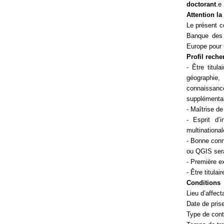
doctorant
.e
Attention la
Le présent c
Banque des 
Europe pour 
Profil reche
- Être titul
géographie
connaissance
supplémentai
- Maîtrise de
- Esprit d’i
multinational
- Bonne conn
ou QGIS sera
- Première ex
- Être titula
Conditions
Lieu d’affect
Date de pris
Type de cont