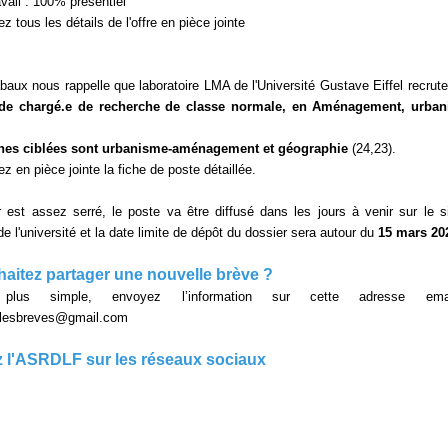
vail : 100% présentiel
z tous les détails de l'offre en pièce jointe
abaux nous rappelle que laboratoire LMA de l'Université Gustave Eiffel recrute
 de chargé.e de recherche de classe normale, en Aménagement, urban
ines ciblées sont urbanisme-aménagement et géographie
(24,23).
z en pièce jointe la fiche de poste détaillée.
r est assez serré, le poste va être diffusé dans les jours à venir sur le s
de l'université et la date limite de dépôt du dossier sera autour du
15 mars 20
aitez partager une nouvelle brève ?
lus simple, envoyez l’information sur cette adresse em
ellesbreves@gmail.com
 l'ASRDLF sur les réseaux sociaux