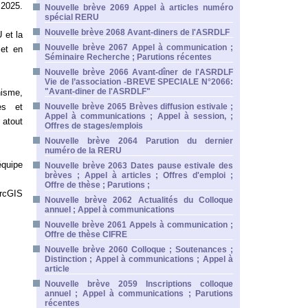
 2025.
Nouvelle brève 2069 Appel à articles numéro
spécial RERU
Nouvelle brève 2068 Avant-diners de l'ASRDLF
 et la
Nouvelle brève 2067 Appel à communication ;
 et en
Séminaire Recherche ; Parutions récentes
Nouvelle brève 2066 Avant-dîner de l'ASRDLF
Vie de l’association -BREVE SPECIALE N°2066:
"Avant-diner de l'ASRDLF"
nisme,
es et
Nouvelle brève 2065 Brèves diffusion estivale ;
Appel à communications ; Appel à session, ;
 atout
Offres de stages/emplois
Nouvelle brève 2064 Parution du dernier
numéro de la RERU
équipe
Nouvelle brève 2063 Dates pause estivale des
brèves ; Appel à articles ; Offres d'emploi ;
Offre de thèse ; Parutions ;
ArcGIS
Nouvelle brève 2062 Actualités du Colloque
annuel ; Appel à communications
Nouvelle brève 2061 Appels à communication ;
Offre de thèse CIFRE
Nouvelle brève 2060 Colloque ; Soutenances ;
Distinction ; Appel à communications ; Appel à
article
Nouvelle brève 2059 Inscriptions colloque
annuel ; Appel à communications ; Parutions
récentes