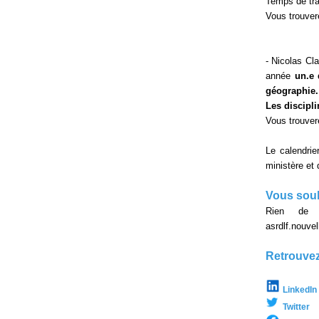
Temps de tra
Vous trouvere
- Nicolas Cl
année
un.e
géographie.
Les discipl
Vous trouvere
Le calendrie
ministère et 
Vous souh
Rien de p
asrdlf.nouv
Retrouvez
LinkedIn
Twitter