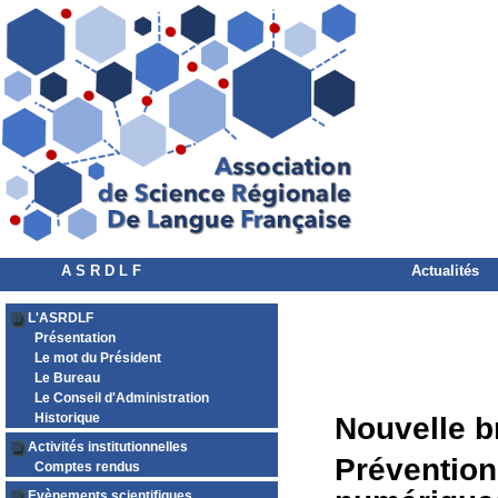
A S R D L F
Actualités
L'ASRDLF
Présentation
Le mot du Président
Le Bureau
Le Conseil d'Administration
Historique
Nouvelle b
Activités institutionnelles
Prévention 
Comptes rendus
Evènements scientifiques