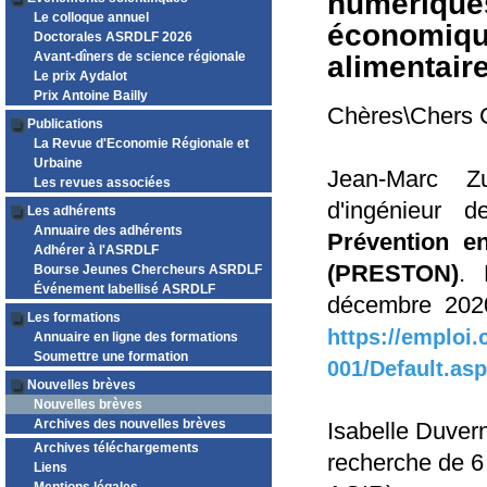
numériques
Le colloque annuel
économique
Doctorales ASRDLF 2026
Avant-dîners de science régionale
alimentair
Le prix Aydalot
Prix Antoine Bailly
Chères\Chers C
Publications
La Revue d'Economie Régionale et
Urbaine
Jean-Marc Zu
Les revues associées
d'ingénieur 
Les adhérents
Annuaire des adhérents
Prévention en
Adhérer à l'ASRDLF
(PRESTON)
. 
Bourse Jeunes Chercheurs ASRDLF
Événement labellisé ASRDLF
décembre 2020.
Les formations
https://emploi
Annuaire en ligne des formations
Soumettre une formation
001/Default.as
Nouvelles brèves
Nouvelles brèves
Archives des nouvelles brèves
Isabelle Duver
Archives téléchargements
recherche de 
Liens