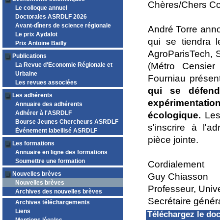
Chères/Chers Co
Le colloque annuel
Doctorales ASRDLF 2026
Avant-dîners de science régionale
André Torre annon
Le prix Aydalot
qui se tiendra
Prix Antoine Bailly
AgroParisTech, S
Publications
(Métro Censier
La Revue d'Economie Régionale et
Urbaine
Fourniau présen
Les revues associées
qui se défen
Les adhérents
expérimentat
Annuaire des adhérents
Adhérer à l'ASRDLF
écologique.
Les 
Bourse Jeunes Chercheurs ASRDLF
s'inscrire à l'a
Événement labellisé ASRDLF
pièce jointe.
Les formations
Annuaire en ligne des formations
Soumettre une formation
Cordialement
Nouvelles brèves
Guy Chiasson
Nouvelles brèves
Professeur, Univ
Archives des nouvelles brèves
Secrétaire géné
Archives téléchargements
Liens
Téléchargez le d