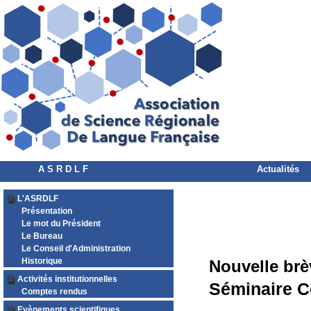
A S R D L F
Actualités
L'ASRDLF
Présentation
Le mot du Président
Le Bureau
Le Conseil d'Administration
Historique
Nouvelle brè
Activités institutionnelles
Séminaire Co
Comptes rendus
Evènements scientifiques