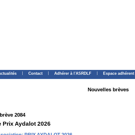
|
|
|
Actualités
Contact
Adhérer à l'ASRDLF
Espace adhérent
Nouvelles brèves
 brève 2084
 Prix Aydalot 2026
association: PRIX AYDALOT 2026