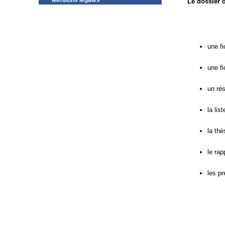
Mentions légales
Le dossier 
une fi
une fi
un ré
la lis
la thè
le rap
les pr