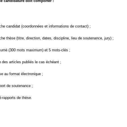
de candidature doit comporter :
che candidat (coordonnées et informations de contact) ;
che thèse (titre, direction, dates, discipline, lieu de soutenance, jury) ;
sumé (300 mots maximum) et 5 mots-clés ;
te des articles publiés le cas échéant ;
se au format électronique ;
port de soutenance ;
é-rapports de thèse.