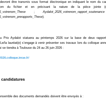
 devront être transmis sous format électronique en indiquant le nom du ca
om du fichier et en précisant la nature de la pièce jointe (
6_votrenom_These
;
Aydalot_2026_votrenom_rapport_soutenance
6_votrenom_prerapports_These
).
u Prix Aydalot statuera au printemps 2026 sur la base de deux rappor
 Le/la lauréat(e) s’engage à venir présenter ses travaux lors du colloque ann
i se tiendra à Toulouse du 24 au 26 juin 2026 :
2026.colloque.inrae.fr/
 candidatures
l’ensemble des documents demandés doivent être envoyés à :