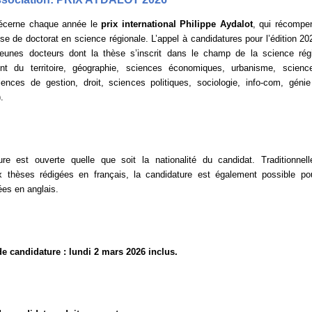
écerne chaque année le
prix international Philippe Aydalot
, qui récompe
èse de doctorat en science régionale. L’appel à candidatures pour l’édition 20
jeunes docteurs dont la thèse s’inscrit dans le champ de la science rég
t du territoire, géographie, sciences économiques, urbanisme, scienc
sciences de gestion, droit, sciences politiques, sociologie, info-com, génie 
.
re est ouverte quelle que soit la nationalité du candidat. Traditionnel
x thèses rédigées en français, la candidature est également possible po
ées en anglais.
de candidature : lundi 2 mars 2026 inclus.