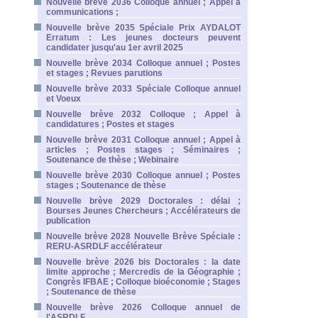
Nouvelle brève 2036 Colloque annuel ; Appel à
communications ;
Nouvelle brève 2035 Spéciale Prix AYDALOT
Erratum : Les jeunes docteurs peuvent
candidater jusqu'au 1er avril 2025
Nouvelle brève 2034 Colloque annuel ; Postes
et stages ; Revues parutions
Nouvelle brève 2033 Spéciale Colloque annuel
et Voeux
Nouvelle brève 2032 Colloque ; Appel à
candidatures ; Postes et stages
Nouvelle brève 2031 Colloque annuel ; Appel à
articles ; Postes stages ; Séminaires ;
Soutenance de thèse ; Webinaire
Nouvelle brève 2030 Colloque annuel ; Postes
stages ; Soutenance de thèse
Nouvelle brève 2029 Doctorales : délai ;
Bourses Jeunes Chercheurs ; Accélérateurs de
publication
Nouvelle brève 2028 Nouvelle Brève Spéciale :
RERU-ASRDLF accélérateur
Nouvelle brève 2026 bis Doctorales : la date
limite approche ; Mercredis de la Géographie ;
Congrès IFBAE ; Colloque bioéconomie ; Stages
; Soutenance de thèse
Nouvelle brève 2026 Colloque annuel de
l'ASRDLF