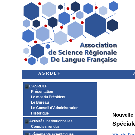
A S R D L F
L'ASRDLF
Présentation
Le mot du Président
Le Bureau
Le Conseil d'Administration
Historique
Nouvelle
Activités institutionnelles
Spéciale
Comptes rendus
Evènements scientifiques
Vie de l’