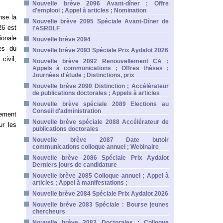
Nouvelle brève 2096 Avant-dîner ; Offre
d'emplooi ; Appel à articles ; Nomination
nse la
Nouvelle brève 2095 Spéciale Avant-Dîner de
26 est
l'ASRDLF
ionale
Nouvelle brève 2094
es du
Nouvelle brève 2093 Spéciale Prix Aydalot 2026
civil,
Nouvelle brève 2092 Renouvellement CA ;
Appels à communications ; Offres thèses ;
Journées d'étude ; Distinctions, prix
Nouvelle brève 2090 Distinction ; Accélérateur
de publications doctorales ; Appels à articles
Nouvelle brève spéciale 2089 Elections au
Conseil d'administration
lement
Nouvelle brève spéciale 2088 Accélérateur de
ur les
publications doctorales
Nouvelle brève 2087 Date butoir
communications colloque annuel ; Webinaire
Nouvelle brève 2086 Spéciale Prix Aydalot
Derniers jours de candidature
Nouvelle brève 2085 Colloque annuel ; Appel à
articles ; Appel à manifestations ;
Nouvelle brève 2084 Spéciale Prix Aydalot 2026
Nouvelle brève 2083 Spéciale : Bourse jeunes
chercheurs
Nouvelle brève 2082 Doctorales ; Colloque