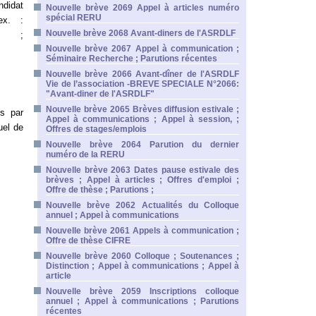
ndidat
Nouvelle brève 2069 Appel à articles numéro
spécial RERU
ex. :
Nouvelle brève 2068 Avant-diners de l'ASRDLF
;
Nouvelle brève 2067 Appel à communication ;
Séminaire Recherche ; Parutions récentes
Nouvelle brève 2066 Avant-dîner de l'ASRDLF
Vie de l’association -BREVE SPECIALE N°2066:
"Avant-diner de l'ASRDLF"
Nouvelle brève 2065 Brèves diffusion estivale ;
ts par
Appel à communications ; Appel à session, ;
uel de
Offres de stages/emplois
Nouvelle brève 2064 Parution du dernier
numéro de la RERU
Nouvelle brève 2063 Dates pause estivale des
brèves ; Appel à articles ; Offres d'emploi ;
Offre de thèse ; Parutions ;
Nouvelle brève 2062 Actualités du Colloque
annuel ; Appel à communications
Nouvelle brève 2061 Appels à communication ;
Offre de thèse CIFRE
Nouvelle brève 2060 Colloque ; Soutenances ;
Distinction ; Appel à communications ; Appel à
article
Nouvelle brève 2059 Inscriptions colloque
annuel ; Appel à communications ; Parutions
récentes