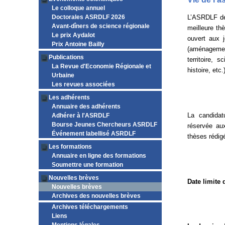
Le colloque annuel
Doctorales ASRDLF 2026
L’ASRDLF d
Avant-dîners de science régionale
meilleure th
Le prix Aydalot
ouvert aux 
Prix Antoine Bailly
(aménagemen
Publications
territoire, 
La Revue d'Economie Régionale et
histoire, etc.)
Urbaine
Les revues associées
Les adhérents
Annuaire des adhérents
La candidatu
Adhérer à l'ASRDLF
Bourse Jeunes Chercheurs ASRDLF
réservée au
Événement labellisé ASRDLF
thèses rédig
Les formations
Annuaire en ligne des formations
Soumettre une formation
Nouvelles brèves
Date limite 
Nouvelles brèves
Archives des nouvelles brèves
Archives téléchargements
Liens