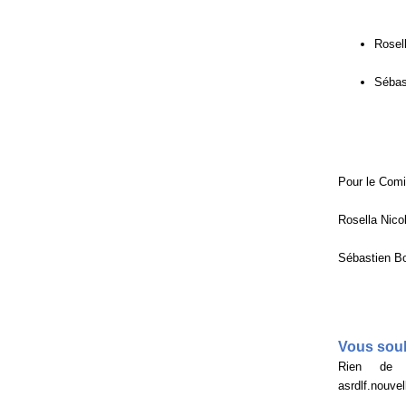
Rosell
Sébas
Pour le Comi
Rosella Nicol
Sébastien Bo
Vous souh
Rien de p
asrdlf.nouv