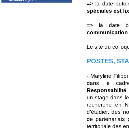
Mentions légales
=> la date buto
spéciales est f
=> la date b
communication l
Le site du colloq
POSTES, ST
- Maryline Filip
dans le cadr
Responsabilité 
un stage dans le
recherche en Nou
d’étudier, des n
de partenariats 
territoriale des e