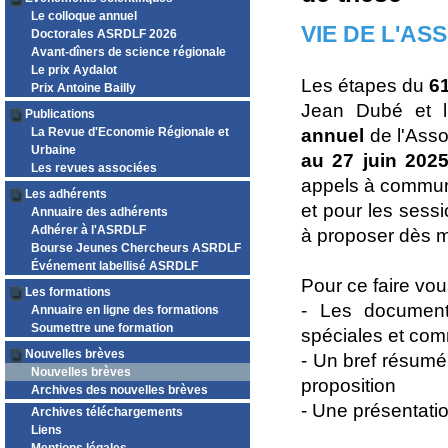
Le colloque annuel
VIE DE L'AS
Doctorales ASRDLF 2026
Avant-dîners de science régionale
Le prix Aydalot
Les étapes du
6
Prix Antoine Bailly
Jean Dubé et l
Publications
La Revue d'Economie Régionale et
annuel
de l'Asso
Urbaine
au 27 juin 202
Les revues associées
appels à communi
Les adhérents
et pour les sessi
Annuaire des adhérents
Adhérer à l'ASRDLF
à proposer dès 
Bourse Jeunes Chercheurs ASRDLF
Événement labellisé ASRDLF
Pour ce faire vous
Les formations
- Les documents
Annuaire en ligne des formations
Soumettre une formation
spéciales et comm
Nouvelles brèves
- Un bref résum
Nouvelles brèves
proposition
Archives des nouvelles brèves
- Une présentati
Archives téléchargements
Liens