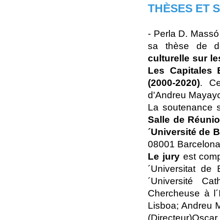
THÈSES ET
- Perla D. Massó
sa thèse de do
culturelle sur l
Les Capitales 
(2000-2020)
. Ce
d'Andreu Mayayo
La soutenance s
Salle de Réunio
´Université de 
08001 Barcelona
Le jury
est compo
´Universitat de
´Université Ca
Chercheuse à l´I
Lisboa; Andreu M
(Directeur)Osc