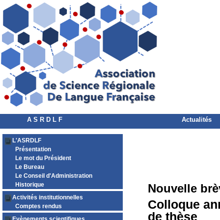
A S R D L F
Actualités
L'ASRDLF
Présentation
Le mot du Président
Le Bureau
Le Conseil d'Administration
Historique
Nouvelle brè
Activités institutionnelles
Colloque an
Comptes rendus
de thèse
Evènements scientifiques