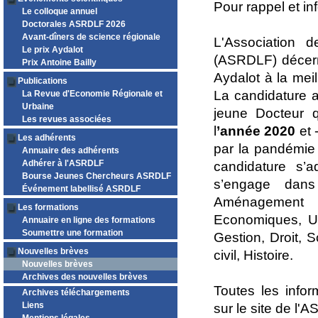
Pour rappel et in
Le colloque annuel
Doctorales ASRDLF 2026
Avant-dîners de science régionale
L'Association 
Le prix Aydalot
(ASRDLF) décerne
Prix Antoine Bailly
Aydalot à la mei
Publications
La candidature a
La Revue d'Economie Régionale et
Urbaine
jeune Docteur 
Les revues associées
l
’année 2020
et 
Les adhérents
par la pandémie 
Annuaire des adhérents
Adhérer à l'ASRDLF
candidature s’
Bourse Jeunes Chercheurs ASRDLF
s’engage dans
Événement labellisé ASRDLF
Aménagement 
Les formations
Economiques, Ur
Annuaire en ligne des formations
Soumettre une formation
Gestion, Droit, 
Nouvelles brèves
civil, Histoire.
Nouvelles brèves
Archives des nouvelles brèves
Toutes les infor
Archives téléchargements
Liens
sur le site de l'