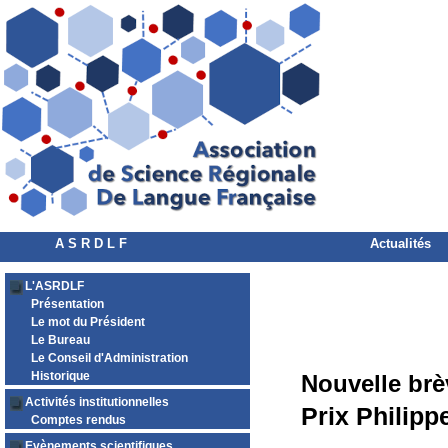
A S R D L F
Actualités
L'ASRDLF
Présentation
Le mot du Président
Le Bureau
Le Conseil d'Administration
Historique
Nouvelle brè
Activités institutionnelles
Prix Philipp
Comptes rendus
Evènements scientifiques