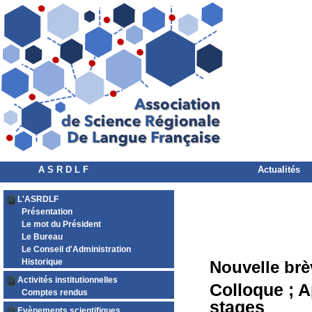
A S R D L F
Actualités
L'ASRDLF
Présentation
Le mot du Président
Le Bureau
Le Conseil d'Administration
Historique
Nouvelle brè
Activités institutionnelles
Colloque ; A
Comptes rendus
stages
Evènements scientifiques