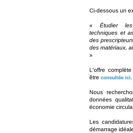
Ci-dessous un ext
«
Étudier le
techniques et as
des prescripteur
des matériaux, ai
»
L'offre complète
être
.
consultée ici
Nous recherchon
données qualita
économie circulai
Les candidatur
démarrage idéal