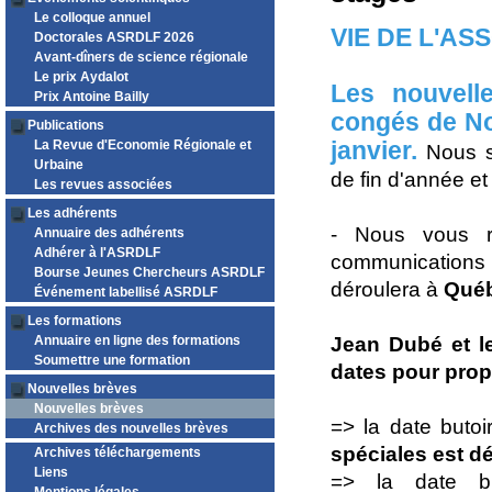
Le colloque annuel
VIE DE L'AS
Doctorales ASRDLF 2026
Avant-dîners de science régionale
Le prix Aydalot
Les nouvell
Prix Antoine Bailly
congés de Noë
Publications
janvier.
La Revue d'Economie Régionale et
Nous so
Urbaine
de fin d'année et
Les revues associées
Les adhérents
- Nous vous r
Annuaire des adhérents
Adhérer à l'ASRDLF
communications
Bourse Jeunes Chercheurs ASRDLF
déroulera à
Québ
Événement labellisé ASRDLF
Les formations
Annuaire en ligne des formations
Jean Dubé et l
Soumettre une formation
dates pour pro
Nouvelles brèves
Nouvelles brèves
=> la date buto
Archives des nouvelles brèves
spéciales est d
Archives téléchargements
Liens
=> la date b