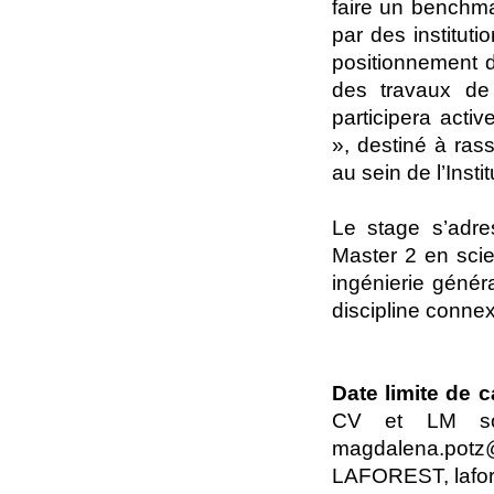
faire un benchma
par des institut
positionnement d
des travaux de 
participera activ
», destiné à ras
au sein de l’Instit
Le stage s’adre
Master 2 en scie
ingénierie géné
discipline conne
Date limite de c
CV et LM so
magdalena.potz@
LAFOREST, lafo