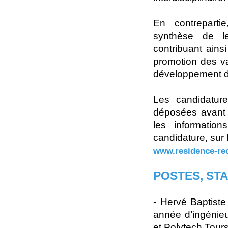
En contreparti
synthèse de le
contribuant ainsi
promotion des va
développement d
Les candidatur
déposées avant
les informatio
candidature, sur l
www.residence-re
POSTES, ST
- Hervé Baptiste
année d’ingénie
et Polytech Tour