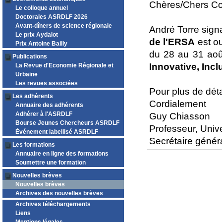
Chères/Chers Co
Le colloque annuel
Doctorales ASRDLF 2026
Avant-dîners de science régionale
André Torre signa
Le prix Aydalot
de l'ERSA
est ou
Prix Antoine Bailly
du 28 au 31 aoû
Publications
Innovative, Inc
La Revue d'Economie Régionale et
Urbaine
Les revues associées
Pour plus de détai
Les adhérents
Cordialement
Annuaire des adhérents
Adhérer à l'ASRDLF
Guy Chiasson
Bourse Jeunes Chercheurs ASRDLF
Professeur, Univ
Événement labellisé ASRDLF
Secrétaire géné
Les formations
Annuaire en ligne des formations
Soumettre une formation
Nouvelles brèves
Nouvelles brèves
Archives des nouvelles brèves
Archives téléchargements
Liens