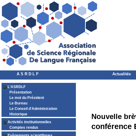
A S R D L F
Actualités
L'ASRDLF
Présentation
Le mot du Président
Le Bureau
Le Conseil d'Administration
Historique
Nouvelle brè
Activités institutionnelles
conférence 
Comptes rendus
Evènements scientifiques