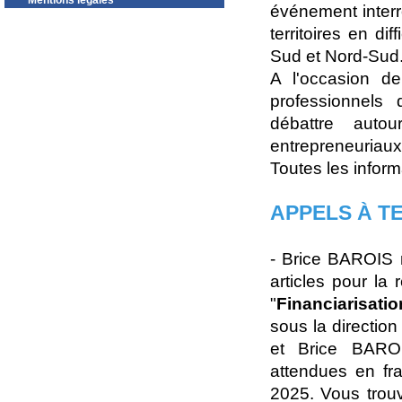
Mentions légales
événement interr
territoires en di
Sud et Nord-Sud
A l'occasion de
professionnels 
débattre aut
entrepreneuriau
Toutes les inform
APPELS À T
- Brice BAROIS n
articles pour la
"
Financiarisati
sous la directi
et Brice BAROI
attendues en fr
2025. Vous trouve