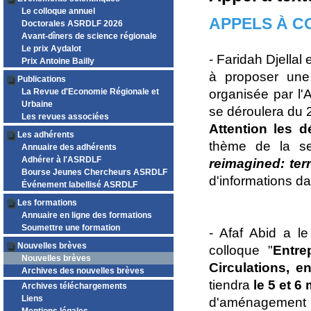
Le colloque annuel
APPELS À C
Doctorales ASRDLF 2026
Avant-dîners de science régionale
Le prix Aydalot
- Faridah Djellal 
Prix Antoine Bailly
à proposer une
Publications
La Revue d'Economie Régionale et
organisée par l
Urbaine
se déroulera du 2
Les revues associées
Attention les dé
Les adhérents
thème de la se
Annuaire des adhérents
Adhérer à l'ASRDLF
reimagined: terr
Bourse Jeunes Chercheurs ASRDLF
d'informations da
Événement labellisé ASRDLF
Les formations
Annuaire en ligne des formations
Soumettre une formation
- Afaf Abid a le
Nouvelles brèves
colloque "
Entre
Nouvelles brèves
Circulations, e
Archives des nouvelles brèves
tiendra
le 5 et 6
Archives téléchargements
Liens
d'aménagement