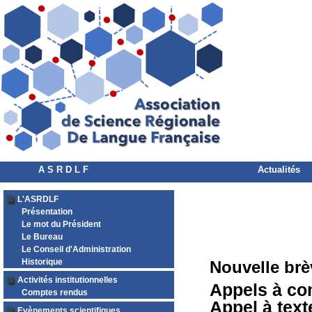
A S R D L F
Actualités
L'ASRDLF
Présentation
Le mot du Président
Le Bureau
Le Conseil d'Administration
Historique
Nouvelle brè
Activités institutionnelles
Appels à co
Comptes rendus
Appel à text
Evènements scientifiques