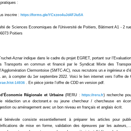
pratiques :
s inscrire :
https://forms.gle/YCxzeo4uJd4FJiu5A
lté de Sciences Economiques de l'Université de Poitiers, Bâtiment A1 - 2 ru
86073 Poitiers
Truchet-Aznar indique dans le cadre du projet EGRET, portant sur l’Evaluation
s Transports en commun et financé par le Syndicat Mixte des Transpor
Agglomération Clermontoise (SMTC-AC), nous recrutons un.e ingénieur.e d’
an, à compter du 1er septembre 2022. Voici le lien internet vers l’offre de
. En pièce jointe l’offre de CDD en version pdf.
nrae.fr/ot-14936
d’Économie Régionale et Urbaine
(RERU :
) recherche po
https://reru.fr
 de rédaction un.e doctorant.e ou jeune chercheur / chercheuse en éco
gestion ou aménagement avec un bon niveau en français et anglais écrit.
té bénévole consiste essentiellement à préparer les articles pour publi
vérifications de mise en forme, validation des épreuves par les auteurs,