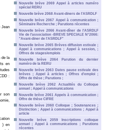
Nouvelle brève 2069 Appel à articles numéro
spécial RERU
Nouvelle brève 2068 Avant-diners de l'ASRDLF
Nouvelle brève 2067 Appel à communication ;
Séminaire Recherche ; Parutions récentes
e Jean
Nouvelle brève 2066 Avant-dîner de l'ASRDLF
Vie de l’association -BREVE SPECIALE N°2066:
"Avant-diner de l'ASRDLF"
Nouvelle brève 2065 Brèves diffusion estivale ;
Appel à communications ; Appel à session, ;
Offres de stages/emplois
 de la
Nouvelle brève 2064 Parution du dernier
ts en
numéro de la RERU
études
Nouvelle brève 2063 Dates pause estivale des
brèves ; Appel à articles ; Offres d'emploi ;
 CDD :
Offre de thèse ; Parutions ;
Nouvelle brève 2062 Actualités du Colloque
annuel ; Appel à communications
ur son
Nouvelle brève 2061 Appels à communication ;
Offre de thèse CIFRE
nomie,
Nouvelle brève 2060 Colloque ; Soutenances ;
Distinction ; Appel à communications ; Appel à
article
cation
Nouvelle brève 2059 Inscriptions colloque
annuel ; Appel à communications ; Parutions
… ) en
récentes