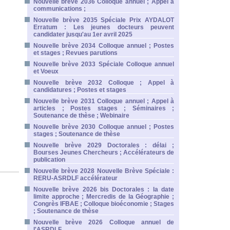
Nouvelle brève 2036 Colloque annuel ; Appel à
communications ;
Nouvelle brève 2035 Spéciale Prix AYDALOT
Erratum : Les jeunes docteurs peuvent
candidater jusqu'au 1er avril 2025
Nouvelle brève 2034 Colloque annuel ; Postes
et stages ; Revues parutions
Nouvelle brève 2033 Spéciale Colloque annuel
et Voeux
Nouvelle brève 2032 Colloque ; Appel à
candidatures ; Postes et stages
Nouvelle brève 2031 Colloque annuel ; Appel à
articles ; Postes stages ; Séminaires ;
Soutenance de thèse ; Webinaire
Nouvelle brève 2030 Colloque annuel ; Postes
stages ; Soutenance de thèse
Nouvelle brève 2029 Doctorales : délai ;
Bourses Jeunes Chercheurs ; Accélérateurs de
publication
Nouvelle brève 2028 Nouvelle Brève Spéciale :
RERU-ASRDLF accélérateur
Nouvelle brève 2026 bis Doctorales : la date
limite approche ; Mercredis de la Géographie ;
Congrès IFBAE ; Colloque bioéconomie ; Stages
; Soutenance de thèse
Nouvelle brève 2026 Colloque annuel de
l'ASRDLF