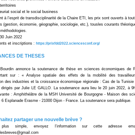
territoires
euriat social et le social business
à l’esprit de transdisciplinarité de la Chaire ETI, les prix sont ouverts à tou
es (gestion, économie, géographie, sociologie, etc.), tousles courants théoriqu
s méthodologies.
 30 Juin 2022
ts et inscriptions :
https://prixfdd2022.sciencesconf.org/
NCES DE THESES
 Bourdin annonce la soutenance de thèse en sciences économiques de 
tant sur : « Analyse spatiale des effets de la mobilité des travailleu
ion des industries et la croissance économique régionale : Cas de la Tunisie
 dirigés par Julie LE GALLO. La soutenance aura lieu le 20 juin 2022, à 9
ivante : Amphithéâtre de la MSH Université de Bourgogne - Maison des sc
 6 Esplanade Erasme - 21000 Dijon - France. La soutenance sera publique.
aitez partager une nouvelle brève ?
lus simple, envoyez l’information sur cette adresse em
ellesbreves@gmail.com