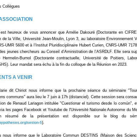
s Collègues
'ASSOCIATION
 est heureux de vous annoncer que Amélie Dakouré (Doctorante en CIFR
 de la Ville, Université Jean-Moulin, Lyon 3, au laboratoire Environnement Vi
S-UMR 5600 et à l’Institut Pluridisciplinaire Hubert Curien, CNRS-UMR 7178
 des jeunes chercheurs au Conseil d’Aministration de l’ASRDLF. Elle sera su
 Hermelin-Burnol (Doctorante contractuelle, Université de Poitiers, Labor
SHS). Leur mandat sera échu à la fin du colloque de la Réunion en 2023.
NTS A VENIR
arie dit Chiriot nous informe que la prochaine séance du séminaire "Tou
ens communs" aura lieu le 7 juin à 17h (distanciel). Cette session sera consa
tion de Renaud Lariagon intitulée "Cuestionar el turismo desde lo común", e
via les pages Facebook et Youtube de l'Université Nationale Autonome du M
 résumé de la présentation est disponible sur le blog du sémi
).
.hypotheses.org/sesion-5
ru nous informe que le Laboratoire Commun DESTINS (Maison des Scienc