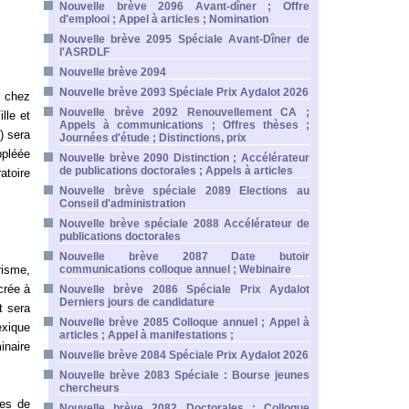
Nouvelle brève 2096 Avant-dîner ; Offre
d'emplooi ; Appel à articles ; Nomination
Nouvelle brève 2095 Spéciale Avant-Dîner de
l'ASRDLF
Nouvelle brève 2094
Nouvelle brève 2093 Spéciale Prix Aydalot 2026
E chez
Nouvelle brève 2092 Renouvellement CA ;
lle et
Appels à communications ; Offres thèses ;
) sera
Journées d'étude ; Distinctions, prix
ppléée
Nouvelle brève 2090 Distinction ; Accélérateur
de publications doctorales ; Appels à articles
atoire
Nouvelle brève spéciale 2089 Elections au
Conseil d'administration
Nouvelle brève spéciale 2088 Accélérateur de
publications doctorales
Nouvelle brève 2087 Date butoir
risme,
communications colloque annuel ; Webinaire
crée à
Nouvelle brève 2086 Spéciale Prix Aydalot
Derniers jours de candidature
t sera
Nouvelle brève 2085 Colloque annuel ; Appel à
exique
articles ; Appel à manifestations ;
naire
Nouvelle brève 2084 Spéciale Prix Aydalot 2026
Nouvelle brève 2083 Spéciale : Bourse jeunes
chercheurs
es de
Nouvelle brève 2082 Doctorales ; Colloque