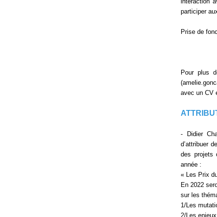
interaction 
participer a
Prise de fonc
Pour plus d
(amelie.gonc
avec un CV e
ATTRIBU
- Didier Ch
d’attribuer 
des projets 
année :
« Les Prix d
En 2022 sero
sur les thém
1/Les mutatio
2/Les enjeux