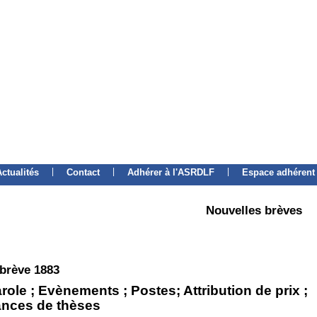
|
|
|
Actualités
Contact
Adhérer à l'ASRDLF
Espace adhérent
Nouvelles brèves
 brève 1883
role ; Evènements ; Postes; Attribution de prix ;
nces de thèses