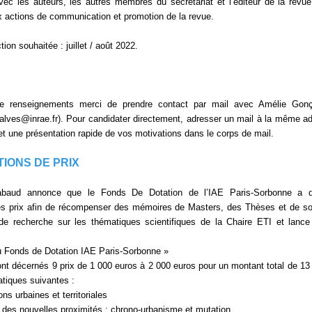
avec les auteurs, les autres membres du secrétariat et l’éditeur de la revue
ux actions de communication et promotion de la revue.
tion souhaitée : juillet / août 2022.
e renseignements merci de prendre contact par mail avec Amélie Gonç
alves@inrae.fr). Pour candidater directement, adresser un mail à la même a
t une présentation rapide de vos motivations dans le corps de mail.
TIONS DE PRIX
abaud annonce que le Fonds De Dotation de l’IAE Paris-Sorbonne a d
des prix afin de récompenser des mémoires de Masters, des Thèses et de so
de recherche sur les thématiques scientifiques de la Chaire ETI et lance
u Fonds de Dotation IAE Paris-Sorbonne »
nt décernés 9 prix de 1 000 euros à 2 000 euros pour un montant total de 13
atiques suivantes :
ns urbaines et territoriales
 des nouvelles proximités : chrono-urbanisme et mutation