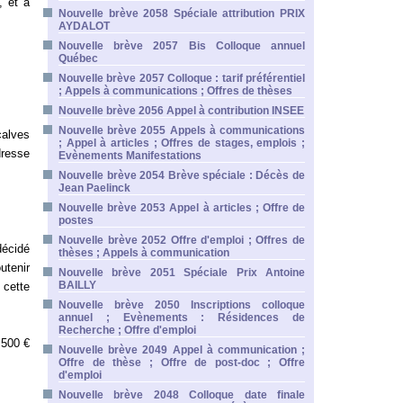
, et à
Nouvelle brève 2058 Spéciale attribution PRIX
AYDALOT
Nouvelle brève 2057 Bis Colloque annuel
Québec
Nouvelle brève 2057 Colloque : tarif préférentiel
; Appels à communications ; Offres de thèses
Nouvelle brève 2056 Appel à contribution INSEE
Nouvelle brève 2055 Appels à communications
alves
; Appel à articles ; Offres de stages, emplois ;
dresse
Evènements Manifestations
Nouvelle brève 2054 Brève spéciale : Décès de
Jean Paelinck
Nouvelle brève 2053 Appel à articles ; Offre de
postes
Nouvelle brève 2052 Offre d'emploi ; Offres de
écidé
thèses ; Appels à communication
utenir
Nouvelle brève 2051 Spéciale Prix Antoine
BAILLY
 cette
Nouvelle brève 2050 Inscriptions colloque
annuel ; Evènements : Résidences de
Recherche ; Offre d'emploi
 500 €
Nouvelle brève 2049 Appel à communication ;
Offre de thèse ; Offre de post-doc ; Offre
d'emploi
Nouvelle brève 2048 Colloque date finale