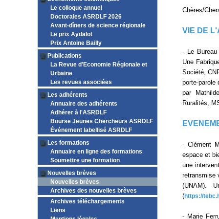
Le colloque annuel
Chères/Cher
Doctorales ASRDLF 2026
Avant-dîners de science régionale
VIE DE L
Le prix Aydalot
Prix Antoine Bailly
- Le Bureau
Publications
Une Fabrique
La Revue d'Economie Régionale et
Société, CNR
Urbaine
Les revues associées
porte-parole
par Mathilde
Les adhérents
Ruralités, M
Annuaire des adhérents
Adhérer à l'ASRDLF
Bourse Jeunes Chercheurs ASRDLF
EVENEME
Événement labellisé ASRDLF
Les formations
- Clément M
Annuaire en ligne des formations
espace et bi
Soumettre une formation
une interven
Nouvelles brèves
retransmise 
Nouvelles brèves
(UNAM). Un
Archives des nouvelles brèves
(
https://tebc
Archives téléchargements
Liens
- Marie Fer