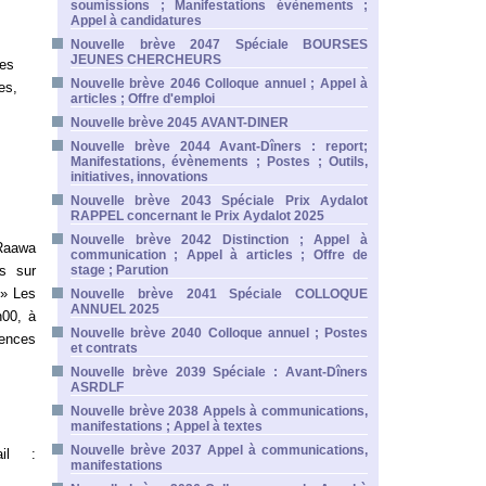
soumissions ; Manifestations évènements ;
Appel à candidatures
Nouvelle brève 2047 Spéciale BOURSES
JEUNES CHERCHEURS
tes
Nouvelle brève 2046 Colloque annuel ; Appel à
es,
articles ; Offre d'emploi
Nouvelle brève 2045 AVANT-DINER
Nouvelle brève 2044 Avant-Dîners : report;
Manifestations, évènements ; Postes ; Outils,
initiatives, innovations
Nouvelle brève 2043 Spéciale Prix Aydalot
RAPPEL concernant le Prix Aydalot 2025
Nouvelle brève 2042 Distinction ; Appel à
Raawa
communication ; Appel à articles ; Offre de
rs sur
stage ; Parution
 » Les
Nouvelle brève 2041 Spéciale COLLOQUE
ANNUEL 2025
h00, à
Nouvelle brève 2040 Colloque annuel ; Postes
iences
et contrats
Nouvelle brève 2039 Spéciale : Avant-Dîners
ASRDLF
Nouvelle brève 2038 Appels à communications,
manifestations ; Appel à textes
Nouvelle brève 2037 Appel à communications,
ail :
manifestations