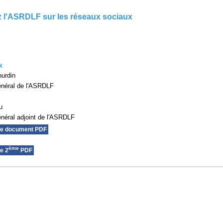
 l'ASRDLF sur les réseaux sociaux
k
urdin
énéral de l'ASRDLF
u
énéral adjoint de l'ASRDLF
le document PDF
ème
e 2
PDF