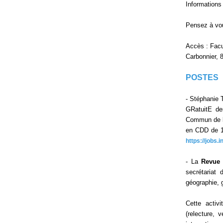
Informations 
Pensez à vou
Accès : Facu
Carbonnier, 
POSTES
- Stéphanie 
GRatuitE de
Commun de l’
en CDD de 1 
https://jobs.i
- La
Revue 
secrétariat
géographie, 
Cette activi
(relecture, 