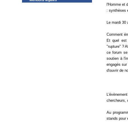
Mentions légales
l'Homme et d
: synthèses 
Le mardi 30 a
Comment éme
Et quel est
"rupture" ? 
ce forum se 
soutien à l'
engagés sur 
d'ouvrir de n
L'évènement
chercheurs, 
Au programme
stands pour e