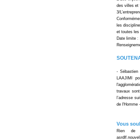
des villes et 
3/L’entrepren
Conformément 
les disciplin
et toutes le
Date limite :
Renseignemen
SOUTENA
- Sébastien
LAAJIMI por
l'agglomérat
travaux sont
l’adresse su
de l'Homme -
Vous souh
Rien de p
asrdlf.nouv