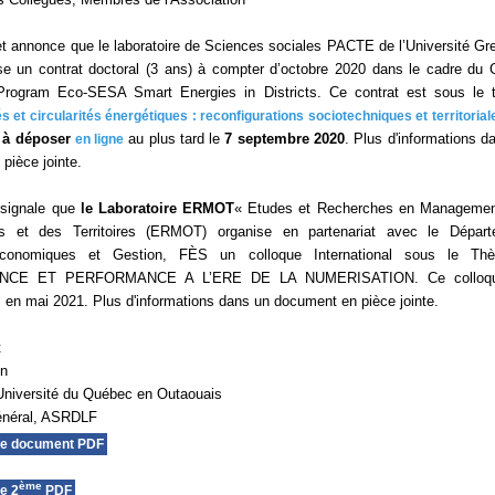
et annonce que le laboratoire de Sciences sociales PACTE de l’Université Gr
e un contrat doctoral (3 ans) à compter d’octobre 2020 dans le cadre du 
 Program Eco-SESA Smart Energies in Districts. Ce contrat est sous le
et circularités énergétiques : reconfigurations sociotechniques et territorial
 à déposer
au plus tard le
7 septembre 2020
. Plus d'informations d
en ligne
pièce jointe.
 signale que
le Laboratoire ERMOT
« Etudes et Recherches en Managemen
ns et des Territoires (ERMOT) organise en partenariat avec le Départ
conomiques et Gestion, FÈS un colloque International sous le Th
CE ET PERFORMANCE A L’ERE DE LA NUMERISATION. Ce colloq
s en mai 2021. Plus d'informations dans un document en pièce jointe.
t
on
Université du Québec en Outaouais
général, ASRDLF
le document PDF
ème
e 2
PDF