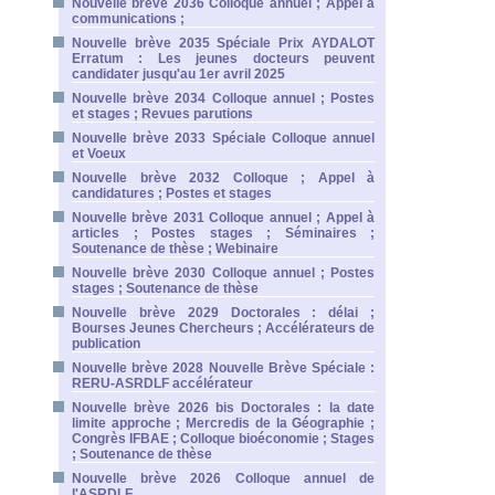
Nouvelle brève 2036 Colloque annuel ; Appel à
communications ;
Nouvelle brève 2035 Spéciale Prix AYDALOT
Erratum : Les jeunes docteurs peuvent
candidater jusqu'au 1er avril 2025
Nouvelle brève 2034 Colloque annuel ; Postes
et stages ; Revues parutions
Nouvelle brève 2033 Spéciale Colloque annuel
et Voeux
Nouvelle brève 2032 Colloque ; Appel à
candidatures ; Postes et stages
Nouvelle brève 2031 Colloque annuel ; Appel à
articles ; Postes stages ; Séminaires ;
Soutenance de thèse ; Webinaire
Nouvelle brève 2030 Colloque annuel ; Postes
stages ; Soutenance de thèse
Nouvelle brève 2029 Doctorales : délai ;
Bourses Jeunes Chercheurs ; Accélérateurs de
publication
Nouvelle brève 2028 Nouvelle Brève Spéciale :
RERU-ASRDLF accélérateur
Nouvelle brève 2026 bis Doctorales : la date
limite approche ; Mercredis de la Géographie ;
Congrès IFBAE ; Colloque bioéconomie ; Stages
; Soutenance de thèse
Nouvelle brève 2026 Colloque annuel de
l'ASRDLF