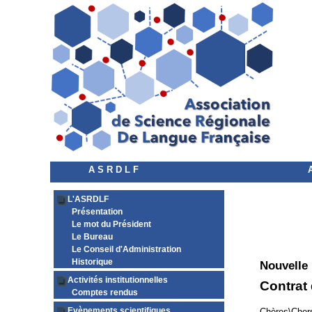
A S R D L F
L'ASRDLF
Présentation
Le mot du Président
Le Bureau
Le Conseil d'Administration
Historique
Nouvelle
Activités institutionnelles
Contrat
Comptes rendus
Evènements scientifiques
Chères\Chers