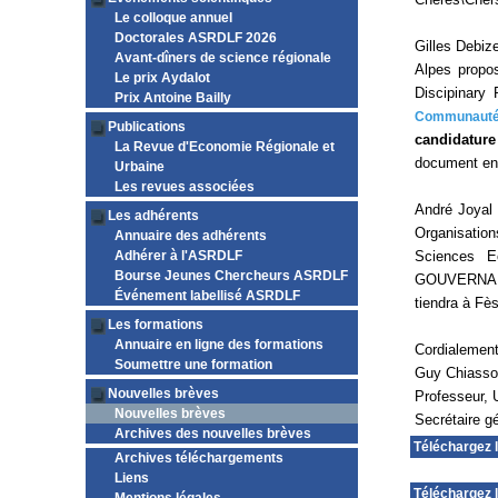
Le colloque annuel
Doctorales ASRDLF 2026
Gilles Debiz
Avant-dîners de science régionale
Alpes propos
Le prix Aydalot
Discipinary
Prix Antoine Bailly
Communautés 
Publications
candidature
La Revue d'Economie Régionale et
document en 
Urbaine
Les revues associées
André Joyal
Les adhérents
Organisatio
Annuaire des adhérents
Adhérer à l'ASRDLF
Sciences E
Bourse Jeunes Chercheurs ASRDLF
GOUVERNAN
Événement labellisé ASRDLF
tiendra à Fè
Les formations
Annuaire en ligne des formations
Cordialemen
Soumettre une formation
Guy Chiass
Nouvelles brèves
Professeur, 
Nouvelles brèves
Secrétaire 
Archives des nouvelles brèves
Téléchargez 
Archives téléchargements
Liens
Téléchargez l