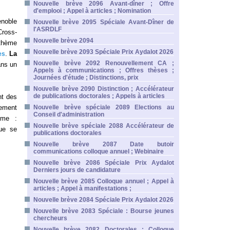
Nouvelle brève 2096 Avant-dîner ; Offre
d'emplooi ; Appel à articles ; Nomination
enoble
Nouvelle brève 2095 Spéciale Avant-Dîner de
l'ASRDLF
Cross-
Nouvelle brève 2094
 thème
Nouvelle brève 2093 Spéciale Prix Aydalot 2026
.
La
es
Nouvelle brève 2092 Renouvellement CA ;
ans un
Appels à communications ; Offres thèses ;
Journées d'étude ; Distinctions, prix
Nouvelle brève 2090 Distinction ; Accélérateur
de publications doctorales ; Appels à articles
t des
ement
Nouvelle brève spéciale 2089 Elections au
Conseil d'administration
ème :
Nouvelle brève spéciale 2088 Accélérateur de
ue se
publications doctorales
Nouvelle brève 2087 Date butoir
communications colloque annuel ; Webinaire
Nouvelle brève 2086 Spéciale Prix Aydalot
Derniers jours de candidature
Nouvelle brève 2085 Colloque annuel ; Appel à
articles ; Appel à manifestations ;
Nouvelle brève 2084 Spéciale Prix Aydalot 2026
Nouvelle brève 2083 Spéciale : Bourse jeunes
chercheurs
Nouvelle brève 2082 Doctorales ; Colloque