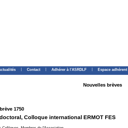
|
|
|
Actualités
Contact
Adhérer à l'ASRDLF
Espace adhérent
Nouvelles brèves
 brève 1750
 doctoral, Colloque international ERMOT FES
 Collègues, Membres de l'Association